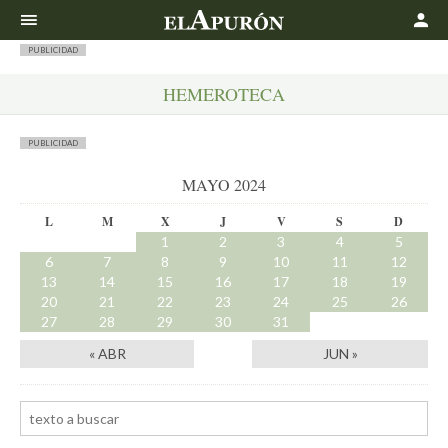
Buscar
PUBLICIDAD
HEMEROTECA
PUBLICIDAD
MAYO 2024
L
M
X
J
V
S
D
1
2
3
4
5
6
7
8
9
10
11
12
13
14
15
16
17
18
19
20
21
22
23
24
25
26
27
28
29
30
31
« ABR
JUN »