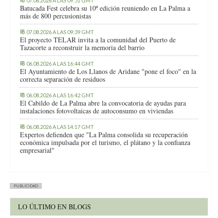
07.08.2026 A LAS 09:51 GMT
Batucada Fest celebra su 10º edición reuniendo en La Palma a
más de 800 percusionistas
07.08.2026 A LAS 09:39 GMT
El proyecto TELAR invita a la comunidad del Puerto de
Tazacorte a reconstruir la memoria del barrio
06.08.2026 A LAS 16:44 GMT
El Ayuntamiento de Los Llanos de Aridane "pone el foco" en la
correcta separación de residuos
06.08.2026 A LAS 16:42 GMT
El Cabildo de La Palma abre la convocatoria de ayudas para
instalaciones fotovoltaicas de autoconsumo en viviendas
06.08.2026 A LAS 14:17 GMT
Expertos defienden que "La Palma consolida su recuperación
económica impulsada por el turismo, el plátano y la confianza
empresarial"
PUBLICIDAD
LO ÚLTIMO EN BLOGS