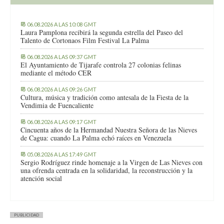
06.08.2026 A LAS 10:08 GMT
Laura Pamplona recibirá la segunda estrella del Paseo del
Talento de Cortonaos Film Festival La Palma
06.08.2026 A LAS 09:37 GMT
El Ayuntamiento de Tijarafe controla 27 colonias felinas
mediante el método CER
06.08.2026 A LAS 09:26 GMT
Cultura, música y tradición como antesala de la Fiesta de la
Vendimia de Fuencaliente
06.08.2026 A LAS 09:17 GMT
Cincuenta años de la Hermandad Nuestra Señora de las Nieves
de Cagua: cuando La Palma echó raíces en Venezuela
05.08.2026 A LAS 17:49 GMT
Sergio Rodríguez rinde homenaje a la Virgen de Las Nieves con
una ofrenda centrada en la solidaridad, la reconstrucción y la
atención social
PUBLICIDAD