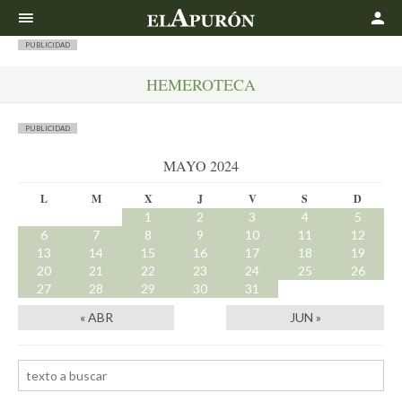
Buscar
PUBLICIDAD
HEMEROTECA
PUBLICIDAD
MAYO 2024
L
M
X
J
V
S
D
1
2
3
4
5
6
7
8
9
10
11
12
13
14
15
16
17
18
19
20
21
22
23
24
25
26
27
28
29
30
31
« ABR
JUN »