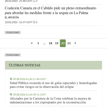
28.02.2020 - 21:48 GMT
2
Coalición Canaria en el Cabildo pide un pleno extraordinario
para abordar las medidas frente a la sequía en La Palma
EL APURÓN
20.02.2020 - 16:37 GMT
6
PUBLICIDAD
1
…
18
19
20
21
PUBLICIDAD
ÚLTIMAS NOTICIAS
09.08.2026 A LAS 11:44 GMT
Salud Pública recuerda el uso de gafas especiales y homologadas
para evitar riesgos en la observación del eclipse
09.08.2026 A LAS 09:11 GMT
Afectados por la Carretera de la Costa celebran la mejora de
indemnizaciones a los expropiados por la reconstrucción