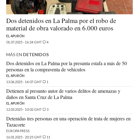
Dos detenidos en La Palma por el robo de
material de obra valorado en 6.000 euros
EL APURÓN
01.07.2025 - 16:24 GMT
4
MÁS EN
DETENIDOS
Dos detenidos en La Palma por la presunta estafa a más de 50
personas en la compraventa de vehículos
EL APURÓN
13.06.2025 - 14:07 GMT
1
Detienen al presunto autor de varios delitos de amenazas y
daños en Santa Cruz de La Palma
EL APURÓN
12.03.2025 - 10:02 GMT
3
Detenidas tres personas en una operación de trata de mujeres en
Tazacorte
EUROPA PRESS
16.01.2025 - 20:25 GMT
11