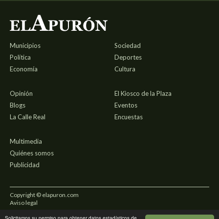
Municipios
Sociedad
Política
Deportes
Economía
Cultura
Opinión
El Kiosco de la Plaza
Blogs
Eventos
La Calle Real
Encuestas
Multimedia
Quiénes somos
Publicidad
Copyright © elapuron.com
Aviso legal
Solicitamos su permiso para obtener datos estadísticos de