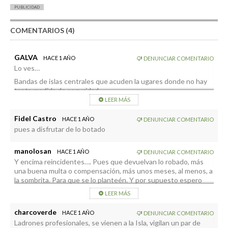
PUBLICIDAD
COMENTARIOS (4)
GALVA
HACE 1 AÑO
DENUNCIAR COMENTARIO
Lo ves…
Bandas de islas centrales que acuden la ugares donde no hay
tanta medida de seguridad.
LEER MÁS
San Miguel de La Palma.
Fidel Castro
HACE 1 AÑO
DENUNCIAR COMENTARIO
pues a disfrutar de lo botado
manolosan
HACE 1 AÑO
DENUNCIAR COMENTARIO
Y encima reincidentes…. Pues que devuelvan lo robado, más
una buena multa o compensación, más unos meses, al menos, a
la sombrita. Para que se lo planteén. Y por supuesto espero
que conste en sus papeles, para que se vea bien que son
LEER MÁS
ladrones cada vez que vayan a algún sitio. Obviamente eso
sería lo deseable. La realidad es que están en la calle y lo
charcoverde
HACE 1 AÑO
DENUNCIAR COMENTARIO
volverán a hacer….
Ladrones profesionales, se vienen a la Isla, vigilan un par de