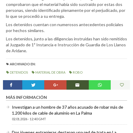
comprobaron que el material había sido sustraído por estas dos
personas, siendo identificado plenamente por el perjudicado, por
lo que se procedió a su entrega.
Los detenidos cuentan con numerosos antecedentes policiales
por hechos similares.
Los detenidos, junto a las diligencias instruidas han sido remitidos
al Juzgado de 1ª Instancia e Instrucción de Guardia de Los Llanos
de Aridane.
ARCHIVADO EN:
DETENIDOS
MATERIAL DE OBRA
ROBO
MÁS INFORMACIÓN
Investigan a un hombre de 37 años acusado de robar más de
1.200 kilos de cable de aluminio en La Palma
02.01.2026 - 12:40 GMT
Dos jóvenes extranjeras destapan una red de trata en La