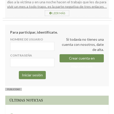
días a la víctima y en una noche hacen el trabajo que les da para
vivir un mes a todo trapo, es la parte negativa de tres enlaces
marítimos diarios de alta velocidad.
LEER MÁS
Y si son reincidentes como estos, caerles encima todas las
semanas hasta que se cambien de “profesión”.
Para participar, identifícate.
Si todavía no tienes una
NOMBRE DE USUARIO
cuenta con nosotros, date
de alta.
CONTRASEÑA
Crear cuenta en
elapuron.com
PUBLICIDAD
ÚLTIMAS NOTICIAS