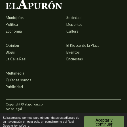
Municipios
Sociedad
Política
Deportes
Economía
Cultura
Opinión
El Kiosco de la Plaza
Blogs
Eventos
La Calle Real
Encuestas
Multimedia
Quiénes somos
Publicidad
Copyright © elapuron.com
Aviso legal
Solicitamos su permiso para obtener datos estadísticos de
Política de privacidad
Aceptar y
su navegación en esta web, en cumplimiento del Real
continuar
Decreto-ley 13/2012.