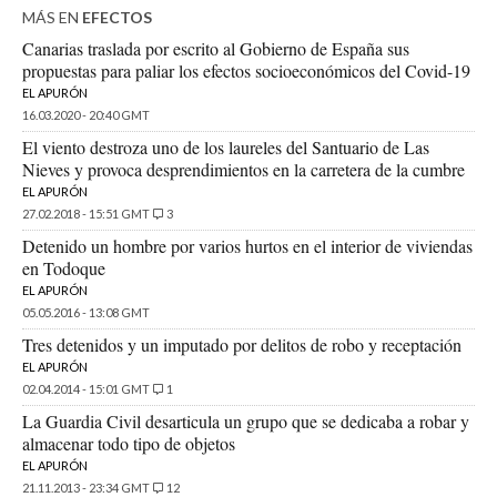
MÁS EN
EFECTOS
Canarias traslada por escrito al Gobierno de España sus
propuestas para paliar los efectos socioeconómicos del Covid-19
EL APURÓN
16.03.2020 - 20:40 GMT
El viento destroza uno de los laureles del Santuario de Las
Nieves y provoca desprendimientos en la carretera de la cumbre
EL APURÓN
27.02.2018 - 15:51 GMT
3
Detenido un hombre por varios hurtos en el interior de viviendas
en Todoque
EL APURÓN
05.05.2016 - 13:08 GMT
Tres detenidos y un imputado por delitos de robo y receptación
EL APURÓN
02.04.2014 - 15:01 GMT
1
La Guardia Civil desarticula un grupo que se dedicaba a robar y
almacenar todo tipo de objetos
EL APURÓN
21.11.2013 - 23:34 GMT
12