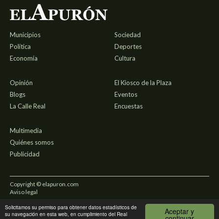
Municipios
Sociedad
Política
Deportes
Economía
Cultura
Opinión
El Kiosco de la Plaza
Blogs
Eventos
La Calle Real
Encuestas
Multimedia
Quiénes somos
Publicidad
Copyright © elapuron.com
Aviso legal
Solicitamos su permiso para obtener datos estadísticos de
Política de privacidad
Aceptar y
su navegación en esta web, en cumplimiento del Real
continuar