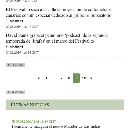
06.06.2019 - 16:42 GMT
El Festivalito saca a la calle la proyección de cortometrajes
canarios con un especial dedicado al grupo El Supositorio
EL APURÓN
05.06.2019 - 16:42 GMT
David Sainz graba el penúltimo ‘podcast’ de la segunda
temporada de 'Jirafas' en el marco del Festivalito
EL APURÓN
04.06.2019 - 16:34 GMT
PUBLICIDAD
1
…
7
8
9
10
PUBLICIDAD
ÚLTIMAS NOTICIAS
07.08.2026 A LAS 19:19 GMT
Fuencaliente inaugura el nuevo Mirador de Las Indias