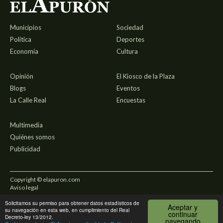
Municipios
Sociedad
Política
Deportes
Economía
Cultura
Opinión
El Kiosco de la Plaza
Blogs
Eventos
La Calle Real
Encuestas
Multimedia
Quiénes somos
Publicidad
Copyright © elapuron.com
Aviso legal
Solicitamos su permiso para obtener datos estadísticos de
Política de privacidad
Aceptar y
su navegación en esta web, en cumplimiento del Real
continuar
Decreto-ley 13/2012.
navegando