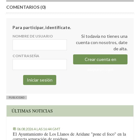
COMENTARIOS (0)
Para participar, identifícate.
Si todavía no tienes una
NOMBRE DE USUARIO
cuenta con nosotros, date
de alta.
CONTRASEÑA
Crear cuenta en
elapuron.com
PUBLICIDAD
ÚLTIMAS NOTICIAS
06.08.2026 A LAS 16:44 GMT
El Ayuntamiento de Los Llanos de Aridane "pone el foco" en la
correcta separación de residuos