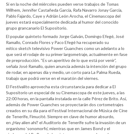
Si en la noche del miércoles pueden verse trabajos de Tomas
Wilhem, Jennifer Castañeda García, Rafa Navarro Jonay García,
Pablo Fajardo, Caye y Adrián León Arocha, el Cinemascopa del
jueves estará especialmente dedicada al humor del conocido
grupo grancanario El Supositorio.
El popular quinteto formado Jorge Galván, Domingo Efegé, José
Ramallo, Conrado Flores y Paco Efegé ha recuperado su
mítico sketch televisivo Power Guanches como un adelanto a lo
que será el rodaje de su primer largometraje, actualmente en fase
de preproducción. “Es un aperitivo de lo que está por venir”,
señala José Ramallo, quien anuncia además la intención del grupo
de rodar, en apenas día y medio, un corto para La Palma Rueda,
trabajo que podrá verse en el maratón del viernes.
El Festivalito aprovecha esta circunstancia para dedicar a El
Supositorio un especial de su Cinemascopa de este jueves, a las
22:00 horas, en la pantalla instalada en la calle Pérez de Brito. Así,
además de Power Guanches se proyectarán dos cortometrajes
creados en su día para el Festival Internacional de Música de Cine
de Tenerife, Fimucité. Siempre en clave de humor absurdo,
en ¿Hay alien ahí? el Auditorio de Tenerife sufre la invasión de un
organismo ‘sonomorfo’, mientras que en James Bond y el