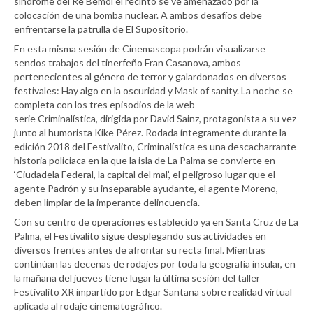
síndrome del Re Bemol el recinto se ve amenazado por la
colocación de una bomba nuclear. A ambos desafíos debe
enfrentarse la patrulla de El Supositorio.
En esta misma sesión de Cinemascopa podrán visualizarse
sendos trabajos del tinerfeño Fran Casanova, ambos
pertenecientes al género de terror y galardonados en diversos
festivales: Hay algo en la oscuridad y Mask of sanity. La noche se
completa con los tres episodios de la web
serie Criminalística, dirigida por David Sainz, protagonista a su vez
junto al humorista Kike Pérez. Rodada íntegramente durante la
edición 2018 del Festivalito, Criminalística es una descacharrante
historia policiaca en la que la isla de La Palma se convierte en
‘Ciudadela Federal, la capital del mal’, el peligroso lugar que el
agente Padrón y su inseparable ayudante, el agente Moreno,
deben limpiar de la imperante delincuencia.
Con su centro de operaciones establecido ya en Santa Cruz de La
Palma, el Festivalito sigue desplegando sus actividades en
diversos frentes antes de afrontar su recta final. Mientras
continúan las decenas de rodajes por toda la geografía insular, en
la mañana del jueves tiene lugar la última sesión del taller
Festivalito XR impartido por Edgar Santana sobre realidad virtual
aplicada al rodaje cinematográfico.