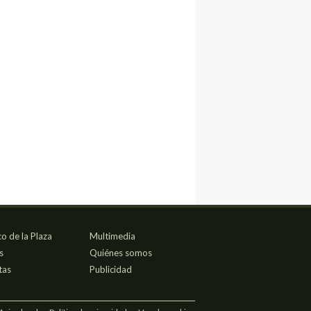
co de la Plaza
Multimedia
s
Quiénes somos
tas
Publicidad