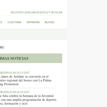
REGISTRO
|
INICIAR SESIÓN
|
BUSCAR
ES
CULTURA
OPINIÓN
BLOGS
AD
IMAS NOTICIAS
.08.2026 A LAS 16:17 GMT
Llanos de Aridane se convierte en el
entro regional del boxeo con La Palma
ng Promotion
.08.2026 A LAS 16:14 GMT
a Alta celebra la Semana de la Juventud
 con una amplia programación de deporte,
ura, formación y ocio