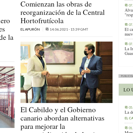
Comienzan las obras de
07
reorganización de la Central
Álva
"res
dero
Hortofrutícola
07
es
El c
EL APURÓN
14.06.2021 - 15:39 GMT
nuev
de la
07
La I
Guas
PUBLICID
LO 
El Cabildo y el Gobierno
05
La d
canario abordan alternativas
EL C
para mejorar la
01
Manc