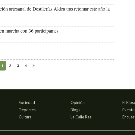
ón artesanal de Destilerías Aldea tras retomar este año la
en marcha con 36 participantes
1
2
3
4
Sociedad
Opinión
El Kios
Deportes
Blogs
Evento
Cultura
La Calle Real
Encues