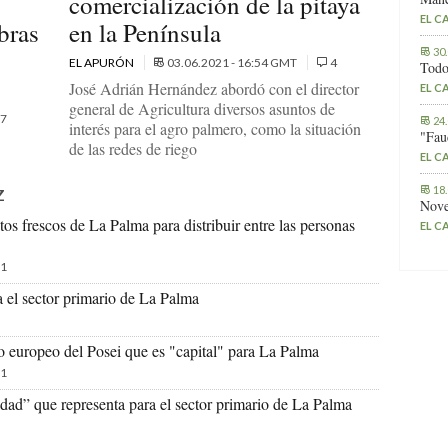
comercialización de la pitaya
EL C
bras
en la Península
30
EL APURÓN
03.06.2021 - 16:54 GMT
4
Todo
José Adrián Hernández abordó con el director
EL C
general de Agricultura diversos asuntos de
7
24
interés para el agro palmero, como la situación
"Fau
de las redes de riego
EL C
18
Z
Nove
os frescos de La Palma para distribuir entre las personas
EL C
1
 el sector primario de La Palma
 europeo del Posei que es "capital" para La Palma
1
idad” que representa para el sector primario de La Palma