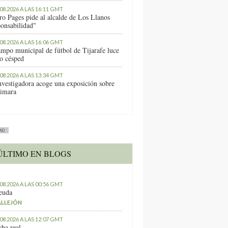
.08.2026 A LAS 16:11 GMT
ro Pages pide al alcalde de Los Llanos
ponsabilidad"
.08.2026 A LAS 16:06 GMT
ampo municipal de fútbol de Tijarafe luce
o césped
.08.2026 A LAS 13:34 GMT
nvestigadora acoge una exposición sobre
imara
AD
ÚLTIMO EN BLOGS
.08.2026 A LAS 00:56 GMT
euda
ALLEJÓN
.08.2026 A LAS 12:07 GMT
ha real