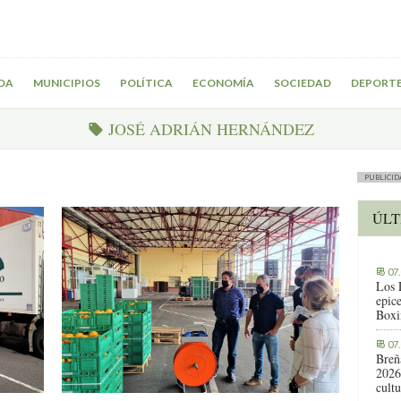
DA
MUNICIPIOS
POLÍTICA
ECONOMÍA
SOCIEDAD
DEPORT
JOSÉ ADRIÁN HERNÁNDEZ
PUBLICID
ÚLT
07
Los 
epic
Boxi
07
Breñ
2026
cult