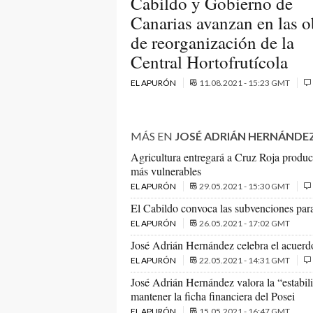
Cabildo y Gobierno de
Canarias avanzan en las o
de reorganización de la
Central Hortofrutícola
EL APURÓN
11.08.2021 - 15:23 GMT
MÁS EN
JOSÉ ADRIÁN HERNÁNDE
Agricultura entregará a Cruz Roja product
más vulnerables
EL APURÓN
29.05.2021 - 15:30 GMT
El Cabildo convoca las subvenciones para
EL APURÓN
26.05.2021 - 17:02 GMT
José Adrián Hernández celebra el acuerdo
EL APURÓN
22.05.2021 - 14:31 GMT
José Adrián Hernández valora la “estabil
mantener la ficha financiera del Posei
EL APURÓN
15.05.2021 - 16:47 GMT