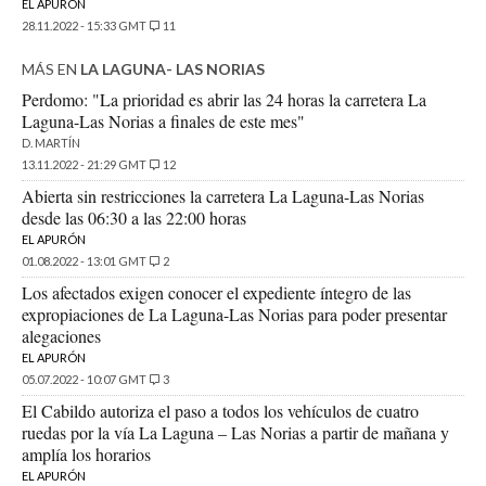
EL APURÓN
28.11.2022 - 15:33 GMT
11
MÁS EN
LA LAGUNA- LAS NORIAS
Perdomo: "La prioridad es abrir las 24 horas la carretera La
Laguna-Las Norias a finales de este mes"
D. MARTÍN
13.11.2022 - 21:29 GMT
12
Abierta sin restricciones la carretera La Laguna-Las Norias
desde las 06:30 a las 22:00 horas
EL APURÓN
01.08.2022 - 13:01 GMT
2
Los afectados exigen conocer el expediente íntegro de las
expropiaciones de La Laguna-Las Norias para poder presentar
alegaciones
EL APURÓN
05.07.2022 - 10:07 GMT
3
El Cabildo autoriza el paso a todos los vehículos de cuatro
ruedas por la vía La Laguna – Las Norias a partir de mañana y
amplía los horarios
EL APURÓN