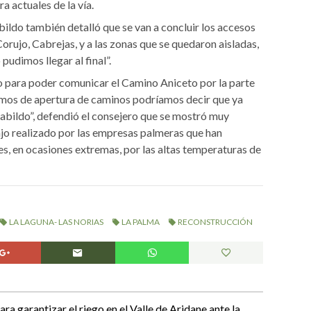
a actuales de la vía.
bildo también detalló que se van a concluir los accesos
Corujo, Cabrejas, y a las zonas que se quedaron aisladas,
udimos llegar al final”.
o para poder comunicar el Camino Aniceto por la parte
nemos de apertura de caminos podríamos decir que ya
Cabildo”, defendió el consejero que se mostró muy
ajo realizado por las empresas palmeras que han
s, en ocasiones extremas, por las altas temperaturas de
LA LAGUNA- LAS NORIAS
LA PALMA
RECONSTRUCCIÓN
ra garantizar el riego en el Valle de Aridane ante la