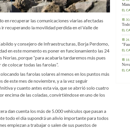
Manc
EL C
do en recuperar las comunicaciones viarias afectadas
30
Todo
 ir recuperando la movilidad perdida en el Valle de
EL C
24
 Cabildo y consejero de Infraestructuras, Borja Perdomo,
"Fau
ridad en este momento es poner en funcionamiento las 24
EL C
Las Norias, porque “para acabarla tardaremos más pues
18
Nove
 de colocar todas las farolas”.
EL C
colocando las farolas solares al menos en los puntos más
les de este mes de noviembre, y a la vez seguir
nitiva y cuanto antes esta vía, que se abrrió solo cuatro
r encima de las coladas, convirtiéndose en uno de los
tera dan cuenta los más de 5.000 vehículos que pasan a
ante todo el día supondrá un alivio importante para todos
nes empiezan a trabajar o salen de sus puestos de