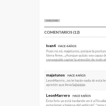
PUBLICIDAD
COMENTARIOS (12)
Ivan4
HACE 4 AÑOS
Pues no sé, majatunos, porque la postura
tierra firme…¡Aunque quizás sea capaz de 
conseguido captar la atención de todo el
tipo Fly Emirates o Spotify? Se ganaría una
Al principio era un tipo que me caía mal
pregunta: ¿dónde será la próxima foto?
majatunos
HACE 4 AÑOS
LeonMarrrro…no le harán nada xk esta lev
apretón que lleva!jajjajajaja
LeonMarrero
HACE 4 AÑOS
Esta foto ya está tardando en ir a Fiscalí
estacionar y bajarse del vehículo”, “zona 