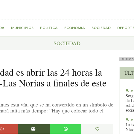
DA
MUNICIPIOS
POLÍTICA
ECONOMÍA
SOCIEDAD
DEPORT
SOCIEDAD
PUBLICID
ad es abrir las 24 horas la
ÚLT
Las Norias a finales de este
05
Serg
de L
ntes esta vía, que se ha convertido en un símbolo de
solid
 hará falta más tiempo: “Hay que colocar todo el
socia
05
La i
Niev