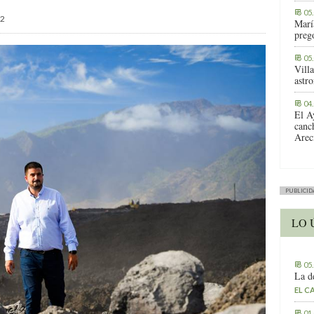
05
2
Marí
preg
05
Vill
astr
04
El A
canc
Arec
PUBLICID
LO 
05
La d
EL C
01