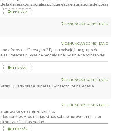
de la de riesgos laborales porque está en una zona de obras
en vergüenza ni la conocen.
LEER MÁS
DENUNCIAR COMENTARIO
DENUNCIAR COMENTARIO
manos fotos del Consejero? Ej : un paisaje,bun grupo de
selas. Parece un pase de modelos del posible candidato del
LEER MÁS
DENUNCIAR COMENTARIO
 vinilo…¡Cada día te superas, Borjafoto, te pareces a
DENUNCIAR COMENTARIO
as tantas te dejas en el camino.
o dos tumbos y los demas si has sabido aprovecharlo, por
ra nueva si te has hecho.
LEER MÁS