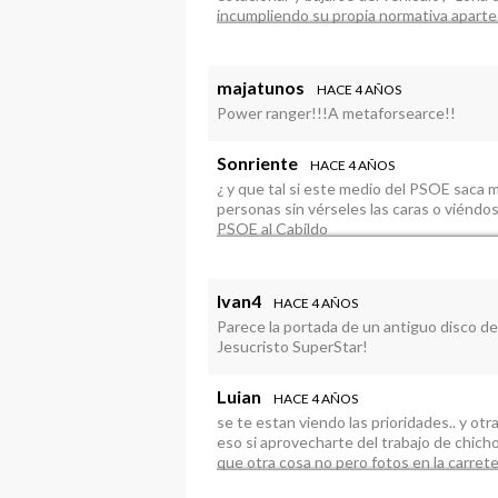
incumpliendo su propia normativa aparte 
sin ningún equipo de protección. No tien
majatunos
HACE 4 AÑOS
Power ranger!!!A metaforsearce!!
Sonriente
HACE 4 AÑOS
¿ y que tal si este medio del PSOE saca 
personas sin vérseles las caras o viéndo
PSOE al Cabildo
Ivan4
HACE 4 AÑOS
Parece la portada de un antiguo disco de
Jesucristo SuperStar!
Luian
HACE 4 AÑOS
se te estan viendo las prioridades.. y otr
eso si aprovecharte del trabajo de chich
que otra cosa no pero fotos en la carrete