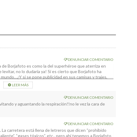
DENUNCIAR COMENTARIO
 de Borjafoto es como la del superhéroe que aterriza en
levitar, no lo dudaría ya! Sí es cierto que Borjafoto ha
 mundo…¿Y si se pone publicidad en sus camisas y trajes,
s perrillas.
LEER MÁS
; ahora me hace gracia, porque parece un showman. Ya uno se
DENUNCIAR COMENTARIO
itando y aguantando la respiración!!no le vez la cara de
DENUNCIAR COMENTARIO
a. La carretera está llena de letreros que dicen “prohibido
caliente”, “gases tóxicos”, etc., pero ahí tenemos a Borjafoto