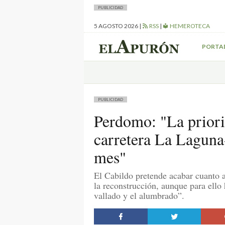
PUBLICIDAD
5 AGOSTO 2026
|
RSS
|
HEMEROTECA
PORTA
PUBLICIDAD
Perdomo: "La priorid
carretera La Laguna-
mes"
El Cabildo pretende acabar cuanto a
la reconstrucción, aunque para ello
vallado y el alumbrado”.