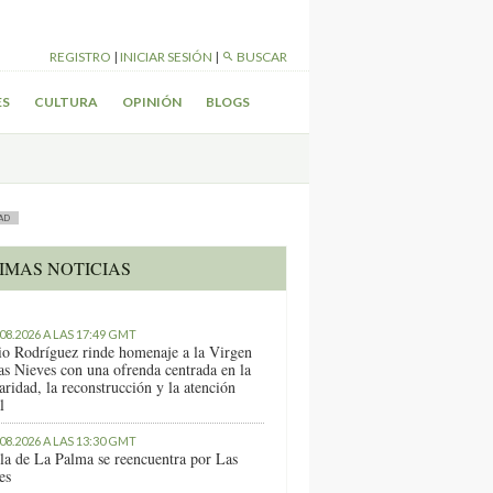
REGISTRO
|
INICIAR SESIÓN
|
BUSCAR
ES
CULTURA
OPINIÓN
BLOGS
AD
IMAS NOTICIAS
.08.2026 A LAS 17:49 GMT
io Rodríguez rinde homenaje a la Virgen
as Nieves con una ofrenda centrada en la
aridad, la reconstrucción y la atención
l
.08.2026 A LAS 13:30 GMT
sla de La Palma se reencuentra por Las
es