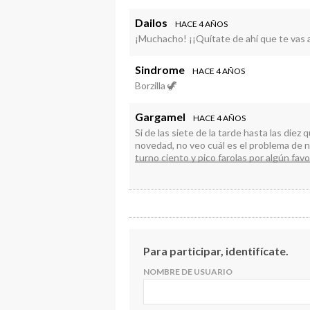
Dailos
HACE 4 AÑOS
¡Muchacho! ¡¡Quítate de ahí que te vas 
Sindrome
HACE 4 AÑOS
Borzilla 🦖
Gargamel
HACE 4 AÑOS
Si de las siete de la tarde hasta las diez 
novedad, no veo cuál es el problema de n
turno ciento y pico farolas por algún fav
Para participar, identifícate.
NOMBRE DE USUARIO