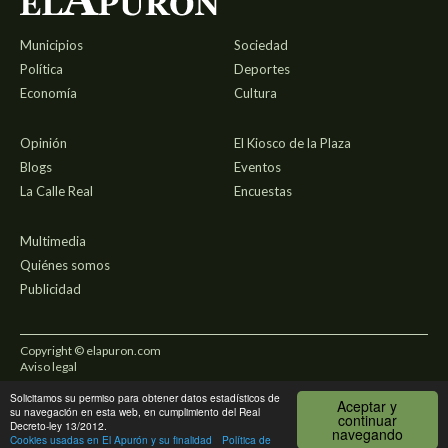
Municipios
Sociedad
Política
Deportes
Economía
Cultura
Opinión
El Kiosco de la Plaza
Blogs
Eventos
La Calle Real
Encuestas
Multimedia
Quiénes somos
Publicidad
Copyright © elapuron.com
Aviso legal
Solicitamos su permiso para obtener datos estadísticos de
Política de privacidad
Aceptar y
su navegación en esta web, en cumplimiento del Real
continuar
Decreto-ley 13/2012.
navegando
Uso de cookies
Cookies usadas en El Apurón y su finalidad
Política de