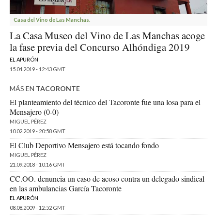
Casa del Vino de Las Manchas.
La Casa Museo del Vino de Las Manchas acoge
la fase previa del Concurso Alhóndiga 2019
EL APURÓN
15.04.2019 - 12:43 GMT
MÁS EN
TACORONTE
El planteamiento del técnico del Tacoronte fue una losa para el
Mensajero (0-0)
MIGUEL PÉREZ
10.02.2019 - 20:58 GMT
El Club Deportivo Mensajero está tocando fondo
MIGUEL PÉREZ
21.09.2018 - 10:16 GMT
CC.OO. denuncia un caso de acoso contra un delegado sindical
en las ambulancias García Tacoronte
EL APURÓN
08.08.2009 - 12:52 GMT