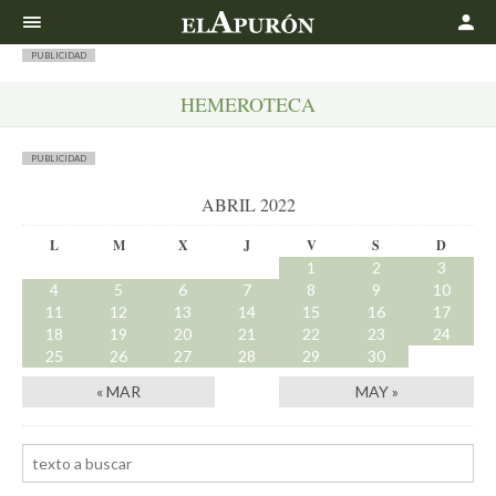
Buscar
PUBLICIDAD
HEMEROTECA
PUBLICIDAD
ABRIL 2022
L
M
X
J
V
S
D
1
2
3
4
5
6
7
8
9
10
11
12
13
14
15
16
17
18
19
20
21
22
23
24
25
26
27
28
29
30
« MAR
MAY »