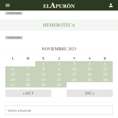
Buscar
PUBLICIDAD
HEMEROTECA
PUBLICIDAD
NOVIEMBRE 2023
L
M
X
J
V
S
D
1
2
3
4
5
6
7
8
9
10
11
12
13
14
15
16
17
18
19
20
21
22
23
24
25
26
27
28
29
30
« OCT
DIC »