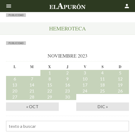
Buscar
PUBLICIDAD
HEMEROTECA
PUBLICIDAD
NOVIEMBRE 2023
L
M
X
J
V
S
D
1
2
3
4
5
6
7
8
9
10
11
12
13
14
15
16
17
18
19
20
21
22
23
24
25
26
27
28
29
30
« OCT
DIC »