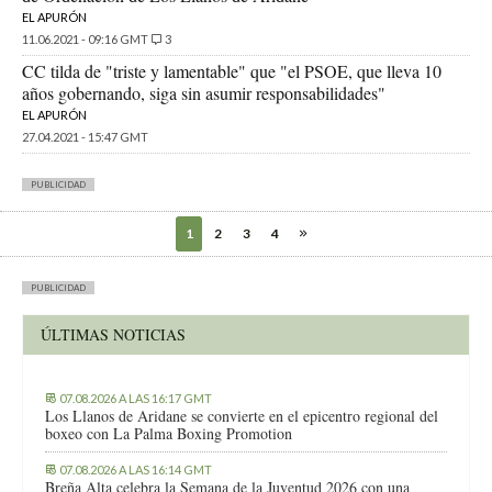
EL APURÓN
11.06.2021 - 09:16 GMT
3
CC tilda de "triste y lamentable" que "el PSOE, que lleva 10
años gobernando, siga sin asumir responsabilidades"
EL APURÓN
27.04.2021 - 15:47 GMT
PUBLICIDAD
1
2
3
4
PUBLICIDAD
ÚLTIMAS NOTICIAS
07.08.2026 A LAS 16:17 GMT
Los Llanos de Aridane se convierte en el epicentro regional del
boxeo con La Palma Boxing Promotion
07.08.2026 A LAS 16:14 GMT
Breña Alta celebra la Semana de la Juventud 2026 con una