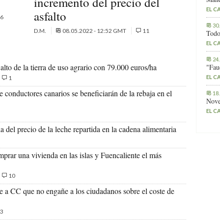
incremento del precio del
EL C
asfalto
6
30
D.M.
08.05.2022 - 12:52 GMT
11
Todo
EL C
24
lto de la tierra de uso agrario con 79.000 euros/ha
"Fau
EL C
1
 conductores canarios se beneficiarán de la rebaja en el
18
Nove
EL C
del precio de la leche repartida en la cadena alimentaria
prar una vivienda en las islas y Fuencaliente el más
10
 a CC que no engañe a los ciudadanos sobre el coste de
3