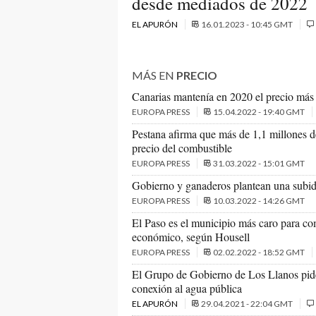
desde mediados de 2022
EL APURÓN
16.01.2023 - 10:45 GMT
MÁS EN
PRECIO
Canarias mantenía en 2020 el precio más a
EUROPA PRESS
15.04.2022 - 19:40 GMT
Pestana afirma que más de 1,1 millones de
precio del combustible
EUROPA PRESS
31.03.2022 - 15:01 GMT
Gobierno y ganaderos plantean una subida 
EUROPA PRESS
10.03.2022 - 14:26 GMT
El Paso es el municipio más caro para com
económico, según Housell
EUROPA PRESS
02.02.2022 - 18:52 GMT
El Grupo de Gobierno de Los Llanos pide
conexión al agua pública
EL APURÓN
29.04.2021 - 22:04 GMT