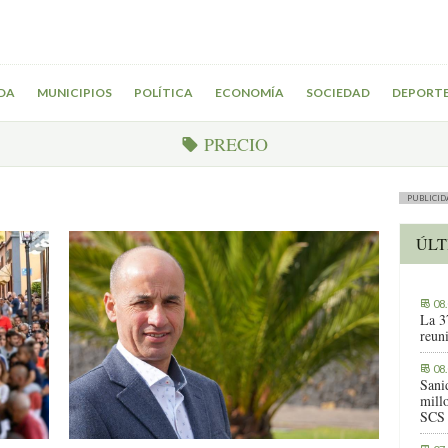
DA
MUNICIPIOS
POLÍTICA
ECONOMÍA
SOCIEDAD
DEPORT
PRECIO
PUBLICID
ÚLT
08
La 3
reuni
08
Sani
millo
SCS