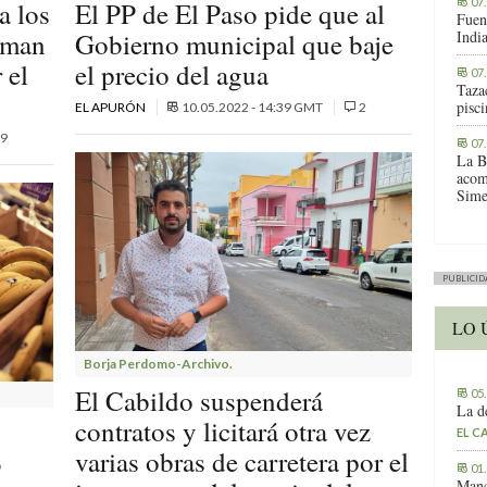
07
a los
El PP de El Paso pide que al
Fuen
suman
Gobierno municipal que baje
Indi
 el
el precio del agua
07
Tazac
pisc
EL APURÓN
10.05.2022 - 14:39 GMT
2
9
07
La B
acom
Sime
PUBLICID
LO 
Borja Perdomo-Archivo.
El Cabildo suspenderá
05
La d
contratos y licitará otra vez
EL C
%
varias obras de carretera por el
01
Manc