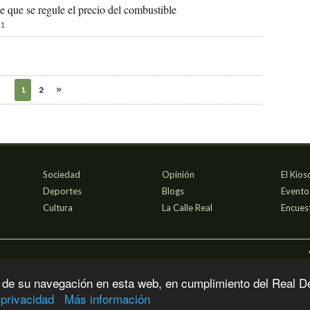
de que se regule el precio del combustible
1
1
2
Sociedad
Opinión
El Kios
Deportes
Blogs
Evento
Cultura
La Calle Real
Encues
 de su navegación en esta web, en cumplimiento del Real D
 privacidad
Más información