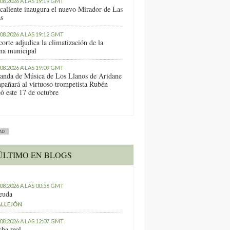
.08.2026 A LAS 19:19 GMT
caliente inaugura el nuevo Mirador de Las
as
.08.2026 A LAS 19:12 GMT
orte adjudica la climatización de la
ina municipal
.08.2026 A LAS 19:09 GMT
anda de Música de Los Llanos de Aridane
pañará al virtuoso trompetista Rubén
ó este 17 de octubre
AD
ÚLTIMO EN BLOGS
.08.2026 A LAS 00:56 GMT
euda
ALLEJÓN
.08.2026 A LAS 12:07 GMT
ha real