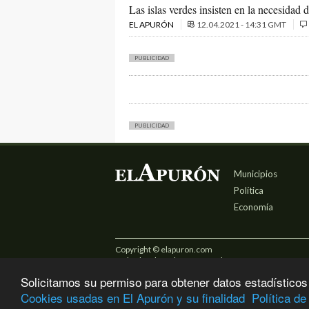
Las islas verdes insisten en la necesidad 
EL APURÓN
12.04.2021 - 14:31 GMT
PUBLICIDAD
PUBLICIDAD
Municipios
Política
Economía
Copyright © elapuron.com
Todos los derechos reservados
Solicitamos su permiso para obtener datos estadísticos
Cookies usadas en El Apurón y su finalidad
Política de