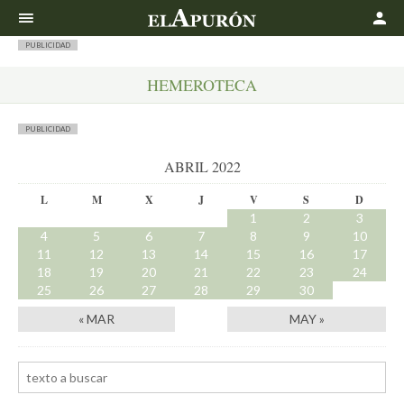
Buscar
PUBLICIDAD
HEMEROTECA
PUBLICIDAD
ABRIL 2022
L
M
X
J
V
S
D
1
2
3
4
5
6
7
8
9
10
11
12
13
14
15
16
17
18
19
20
21
22
23
24
25
26
27
28
29
30
« MAR
MAY »