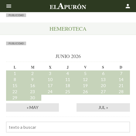
Buscar
PUBLICIDAD
HEMEROTECA
PUBLICIDAD
JUNIO 2026
L
M
X
J
V
S
D
1
2
3
4
5
6
7
8
9
10
11
12
13
14
15
16
17
18
19
20
21
22
23
24
25
26
27
28
29
30
« MAY
JUL »