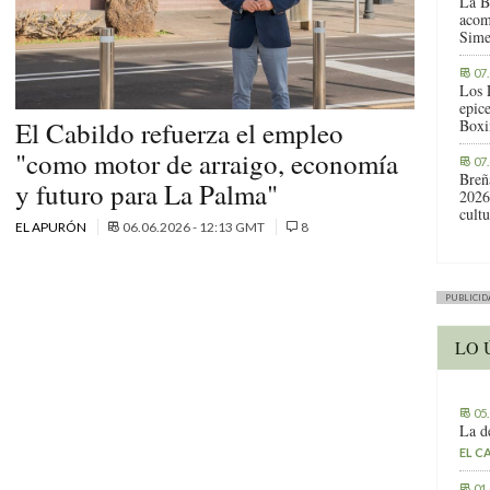
La B
acom
Sime
07
Los 
epic
El Cabildo refuerza el empleo
Boxi
"como motor de arraigo, economía
07
Breñ
y futuro para La Palma"
2026
cult
EL APURÓN
06.06.2026 - 12:13 GMT
8
PUBLICID
LO 
05
La d
EL C
01