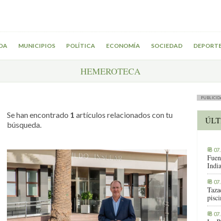
DA
MUNICIPIOS
POLÍTICA
ECONOMÍA
SOCIEDAD
DEPORT
HEMEROTECA
PUBLICID
Se han encontrado
1
artículos relacionados con tu
ÚLT
búsqueda.
07
Fuen
Indi
07
Tazac
pisc
07