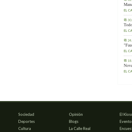
Manc
EL C
30
Todo
EL C
24
"Fau
EL C
18
Nove
EL C
Sociedad
Opinión
El Kios
Deportes
Blogs
Evento
Cultura
La Calle Real
Encues