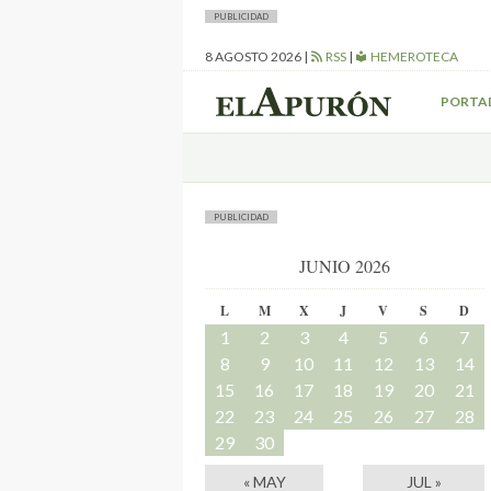
PUBLICIDAD
8 AGOSTO 2026
|
RSS
|
HEMEROTECA
PORTA
PUBLICIDAD
JUNIO 2026
L
M
X
J
V
S
D
1
2
3
4
5
6
7
8
9
10
11
12
13
14
15
16
17
18
19
20
21
22
23
24
25
26
27
28
29
30
« MAY
JUL »