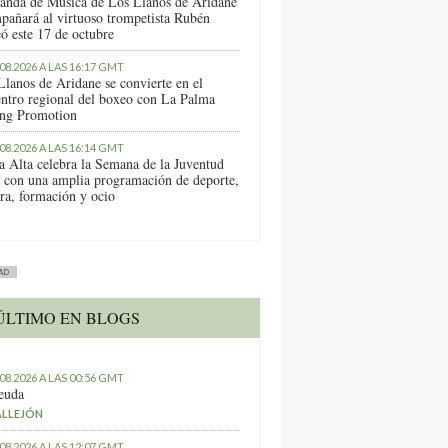
anda de Música de Los Llanos de Aridane
pañará al virtuoso trompetista Rubén
ó este 17 de octubre
.08.2026 A LAS 16:17 GMT
Llanos de Aridane se convierte en el
entro regional del boxeo con La Palma
ng Promotion
.08.2026 A LAS 16:14 GMT
a Alta celebra la Semana de la Juventud
 con una amplia programación de deporte,
ura, formación y ocio
AD
ÚLTIMO EN BLOGS
.08.2026 A LAS 00:56 GMT
euda
ALLEJÓN
.08.2026 A LAS 12:07 GMT