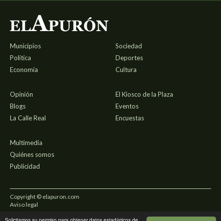
Municipios
Sociedad
Política
Deportes
Economía
Cultura
Opinión
El Kiosco de la Plaza
Blogs
Eventos
La Calle Real
Encuestas
Multimedia
Quiénes somos
Publicidad
Copyright © elapuron.com
Aviso legal
Solicitamos su permiso para obtener datos estadísticos de