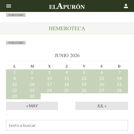
Buscar
PUBLICIDAD
HEMEROTECA
PUBLICIDAD
JUNIO 2026
L
M
X
J
V
S
D
1
2
3
4
5
6
7
8
9
10
11
12
13
14
15
16
17
18
19
20
21
22
23
24
25
26
27
28
29
30
« MAY
JUL »