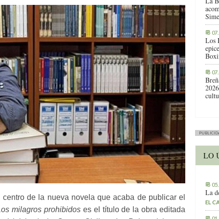
La B
acom
Sime
07
Los 
epic
Boxi
07
Breñ
2026
cult
PUBLICID
LO 
05
La d
 centro de la nueva novela que acaba de publicar el
EL C
os milagros prohibidos
es el título de la obra editada
01