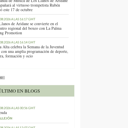
anda de Música de Los Llanos de Aridane
pañará al virtuoso trompetista Rubén
ó este 17 de octubre
.08.2026 A LAS 16:17 GMT
Llanos de Aridane se convierte en el
entro regional del boxeo con La Palma
ng Promotion
.08.2026 A LAS 16:14 GMT
a Alta celebra la Semana de la Juventud
 con una amplia programación de deporte,
ura, formación y ocio
AD
ÚLTIMO EN BLOGS
.08.2026 A LAS 00:56 GMT
euda
ALLEJÓN
.08.2026 A LAS 12:07 GMT