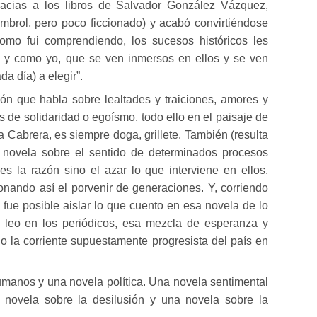
acias a los libros de Salvador González Vázquez,
ombrol
, pero poco ficcionado) y acabó convirtiéndose
como fui comprendiendo, los sucesos históricos les
y como yo, que se ven inmersos en ellos y se ven
a día) a elegir”.
ón que habla sobre lealtades y traiciones, amores y
s de solidaridad o egoísmo, todo ello en el paisaje de
a Cabrera
, es siempre doga, grillete. También (resulta
a novela sobre el sentido de determinados procesos
s la razón sino el azar lo que interviene en ellos,
onando así el porvenir de generaciones. Y, corriendo
fue posible aislar lo que cuento en esa novela de lo
 leo en los periódicos, esa mezcla de esperanza y
do la corriente supuestamente progresista del país en
umanos y una novela política. Una novela sentimental
 novela sobre la desilusión y una novela sobre la