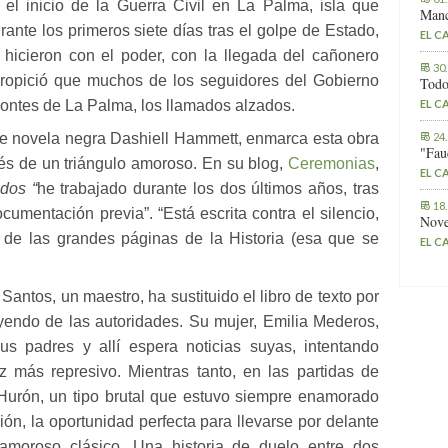
el inicio de la Guerra Civil en La Palma, isla que
Manc
ante los primeros siete días tras el golpe de Estado,
EL C
 hicieron con el poder, con la llegada del cañonero
30
propició que muchos de los seguidores del Gobierno
Todo
ontes de La Palma, los llamados alzados.
EL C
de novela negra Dashiell Hammett, enmarca esta obra
24
"Fau
avés de un triángulo amoroso. En su blog,
Ceremonias
,
EL C
dos “
he trabajado durante los dos últimos años, tras
18
mentación previa”. “Está escrita contra el silencio,
Nove
 de las grandes páginas de la Historia (esa que se
EL C
ntos, un maestro, ha sustituido el libro de texto por
yendo de las autoridades. Su mujer, Emilia Mederos,
s padres y allí espera noticias suyas, intentando
 más represivo. Mientras tanto, en las partidas de
Hurón, un tipo brutal que estuvo siempre enamorado
ión, la oportunidad perfecta para llevarse por delante
 amoroso clásico. Una historia de duelo entre dos