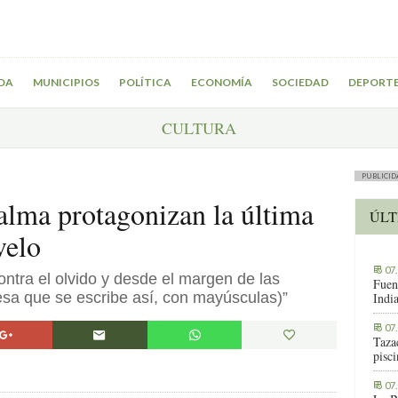
DA
MUNICIPIOS
POLÍTICA
ECONOMÍA
SOCIEDAD
DEPORT
CULTURA
PUBLICID
alma protagonizan la última
ÚLT
velo
07
 contra el olvido y desde el margen de las
Fuen
esa que se escribe así, con mayúsculas)”
Indi
07
Tazac
pisc
07