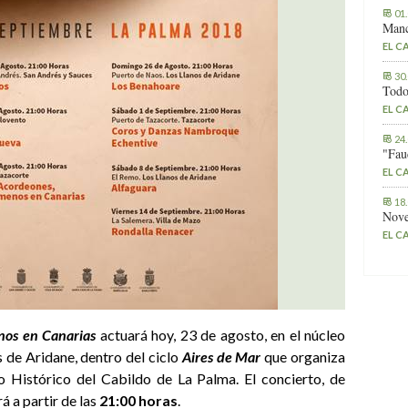
01
Manc
EL C
30
Todo
EL C
24
"Fau
EL C
18
Nove
EL C
os en Canarias
actuará hoy, 23 de agosto, en el núcleo
s de Aridane,
dentro del ciclo
Aires de Mar
que organiza
o Histórico del Cabildo de La Palma. El concierto, de
á a partir de las
21:00 horas
.