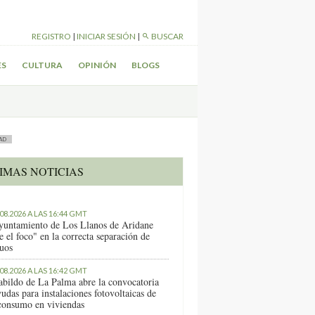
REGISTRO
|
INICIAR SESIÓN
|
BUSCAR
ES
CULTURA
OPINIÓN
BLOGS
AD
IMAS NOTICIAS
.08.2026 A LAS 16:44 GMT
yuntamiento de Los Llanos de Aridane
e el foco" en la correcta separación de
duos
.08.2026 A LAS 16:42 GMT
abildo de La Palma abre la convocatoria
udas para instalaciones fotovoltaicas de
consumo en viviendas