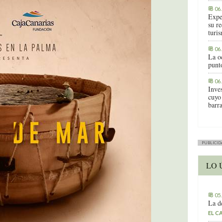
06
Expe
su r
turis
06
La o
punt
06
Inve
cuyo
barr
PUBLICID
LO 
05
La d
EL C