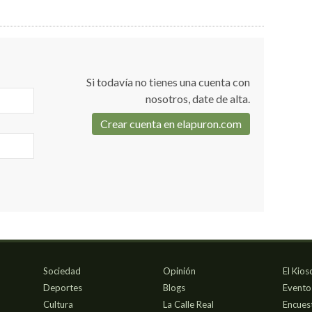
Si todavía no tienes una cuenta con
nosotros, date de alta.
Crear cuenta en elapuron.com
Sociedad
Opinión
El Kios
Deportes
Blogs
Evento
Cultura
La Calle Real
Encues