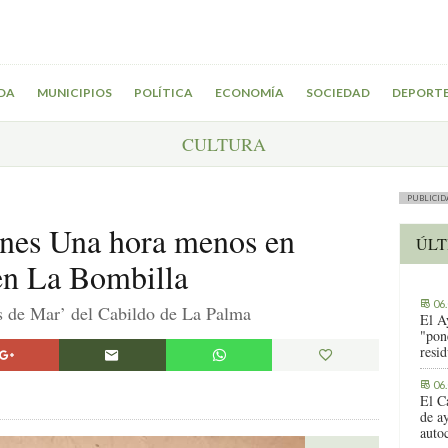
DA
MUNICIPIOS
POLÍTICA
ECONOMÍA
SOCIEDAD
DEPORT
CULTURA
PUBLICID
ones Una hora menos en
ÚLT
en La Bombilla
06
es de Mar’ del Cabildo de La Palma
El A
"pon
resi
06
El C
de ay
auto