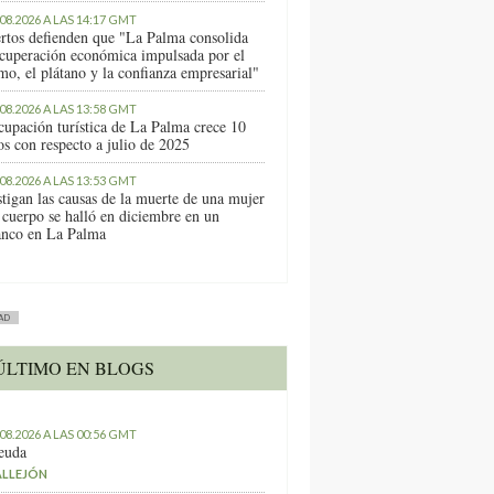
.08.2026 A LAS 14:17 GMT
rtos defienden que "La Palma consolida
ecuperación económica impulsada por el
mo, el plátano y la confianza empresarial"
.08.2026 A LAS 13:58 GMT
cupación turística de La Palma crece 10
os con respecto a julio de 2025
.08.2026 A LAS 13:53 GMT
stigan las causas de la muerte de una mujer
 cuerpo se halló en diciembre en un
anco en La Palma
AD
ÚLTIMO EN BLOGS
.08.2026 A LAS 00:56 GMT
euda
ALLEJÓN