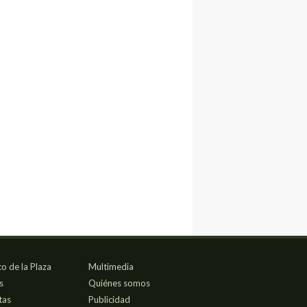
co de la Plaza
Multimedia
s
Quiénes somos
tas
Publicidad