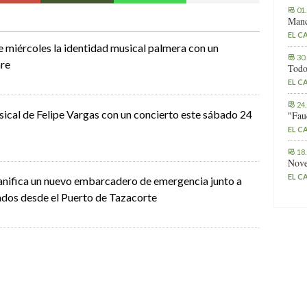
01
Manc
EL C
e miércoles la identidad musical palmera con un
30
are
Todo
EL C
24
ical de Felipe Vargas con un concierto este sábado 24
"Fau
EL C
18
Nove
EL C
anifica un nuevo embarcadero de emergencia junto a
lados desde el Puerto de Tazacorte