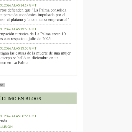
.08.2026 A LAS 14:17 GMT
rtos defienden que "La Palma consolida
ecuperación económica impulsada por el
mo, el plátano y la confianza empresarial"
.08.2026 A LAS 13:58 GMT
cupación turística de La Palma crece 10
os con respecto a julio de 2025
.08.2026 A LAS 13:53 GMT
stigan las causas de la muerte de una mujer
 cuerpo se halló en diciembre en un
anco en La Palma
AD
ÚLTIMO EN BLOGS
.08.2026 A LAS 00:56 GMT
euda
ALLEJÓN