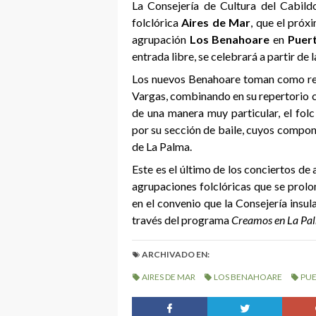
La Consejería de Cultura del Cabild
fol
c
lórica
Aires de Mar
, que el próx
agrupación
Los Benahoare
en
Puert
entrada libre
, se celebrará a partir de 
Los nuevos Benahoare toman como refe
Vargas, combinando en su repertorio c
de una manera muy particular, el fol
por su sección de baile, cuyos compon
de La Palma.
Este es
el último de los conciertos de
agrupaciones folclóricas que se prol
en el convenio que la Consejería insu
través del programa
Creamos en La Pa
ARCHIVADO EN:
AIRES DE MAR
LOS BENAHOARE
PUE