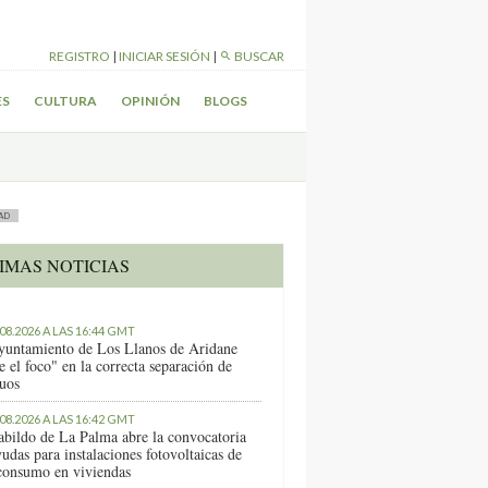
REGISTRO
|
INICIAR SESIÓN
|
BUSCAR
ES
CULTURA
OPINIÓN
BLOGS
AD
IMAS NOTICIAS
.08.2026 A LAS 16:44 GMT
yuntamiento de Los Llanos de Aridane
e el foco" en la correcta separación de
duos
.08.2026 A LAS 16:42 GMT
abildo de La Palma abre la convocatoria
udas para instalaciones fotovoltaicas de
consumo en viviendas