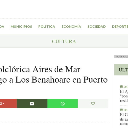
DA
MUNICIPIOS
POLÍTICA
ECONOMÍA
SOCIEDAD
DEPORT
CULTURA
PUBLICID
olclórica Aires de Mar
ÚLT
go a Los Benahoare en Puerto
06
El A
"pon
resi
06
El C
de ay
auto