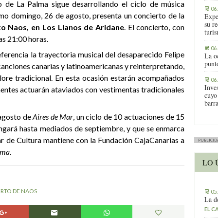
o de La Palma sigue desarrollando el ciclo de música
06
imo domingo, 26 de agosto, presenta un concierto de la
Expe
su r
o Naos, en Los Llanos de Aridane
.
E
l concierto,
con
turis
las 21:00 horas.
06
rencia la trayectoria musical del desaparecido Felipe
La o
punt
anciones canarias y latinoamericanas y reinterpretando,
clore tradicional. En esta ocasión estarán acompañados
06
Inve
entes actuarán ataviados con vestimentas tradicionales
cuyo
barr
 agosto de
Aires de Mar
, un ciclo de 10 actuaciones de 15
ongará hasta mediados de septiembre, y que se enmarca
lar de Cultura mantiene con la Fundación CajaCanarias a
PUBLICID
lma
.
LO 
RTO DE NAOS
05
La d
EL C