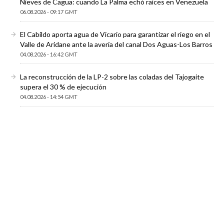
Nieves de Cagua: cuando La Palma echó raíces en Venezuela
06.08.2026 - 09:17 GMT
El Cabildo aporta agua de Vicario para garantizar el riego en el
Valle de Aridane ante la avería del canal Dos Aguas-Los Barros
04.08.2026 - 16:42 GMT
La reconstrucción de la LP-2 sobre las coladas del Tajogaite
supera el 30 % de ejecución
04.08.2026 - 14:54 GMT