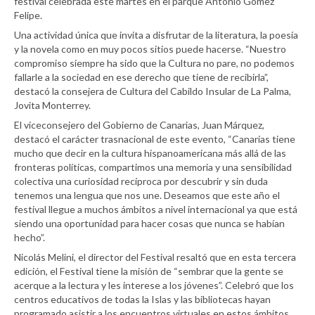
festival celebrada este martes en el parque Antonio Gómez
Felipe.
Una actividad única que invita a disfrutar de la literatura, la poesía
y la novela como en muy pocos sitios puede hacerse. “Nuestro
compromiso siempre ha sido que la Cultura no pare, no podemos
fallarle a la sociedad en ese derecho que tiene de recibirla”,
destacó la consejera de Cultura del Cabildo Insular de La Palma,
Jovita Monterrey.
El viceconsejero del Gobierno de Canarias, Juan Márquez,
destacó el carácter trasnacional de este evento, “Canarias tiene
mucho que decir en la cultura hispanoamericana más allá de las
fronteras políticas, compartimos una memoria y una sensibilidad
colectiva una curiosidad recíproca por descubrir y sin duda
tenemos una lengua que nos une. Deseamos que este año el
festival llegue a muchos ámbitos a nivel internacional ya que está
siendo una oportunidad para hacer cosas que nunca se habían
hecho”.
Nicolás Melini, el director del Festival resaltó que en esta tercera
edición, el Festival tiene la misión de “sembrar que la gente se
acerque a la lectura y les interese a los jóvenes”. Celebró que los
centros educativos de todas la Islas y las bibliotecas hayan
programado asistir a los encuentros virtuales en estos ámbitos,