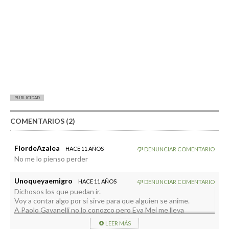
PUBLICIDAD
COMENTARIOS (2)
FlordeAzalea
HACE 11 AÑOS
DENUNCIAR COMENTARIO
No me lo pienso perder
Unoqueyaemigro
HACE 11 AÑOS
DENUNCIAR COMENTARIO
Dichosos los que puedan ir.
Voy a contar algo por si sirve para que alguien se anime.
A Paolo Gavanelli no lo conozco pero Eva Mei me lleva
acompañando muchos años en una grabación estupenda de I
LEER MÁS
Capuleti e i Montecchi, de Bellini, por Claudio Abbado.