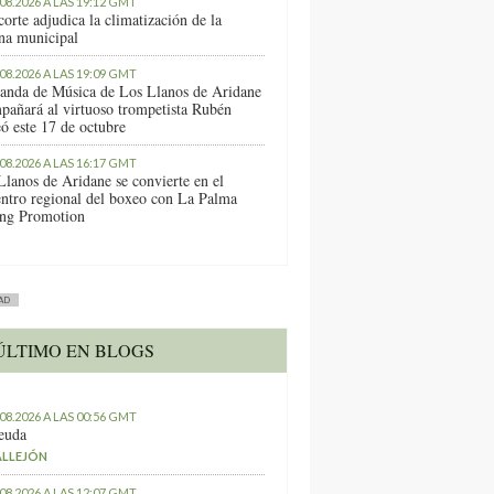
.08.2026 A LAS 19:12 GMT
orte adjudica la climatización de la
ina municipal
.08.2026 A LAS 19:09 GMT
anda de Música de Los Llanos de Aridane
pañará al virtuoso trompetista Rubén
ó este 17 de octubre
.08.2026 A LAS 16:17 GMT
Llanos de Aridane se convierte en el
entro regional del boxeo con La Palma
ng Promotion
AD
ÚLTIMO EN BLOGS
.08.2026 A LAS 00:56 GMT
euda
ALLEJÓN
.08.2026 A LAS 12:07 GMT