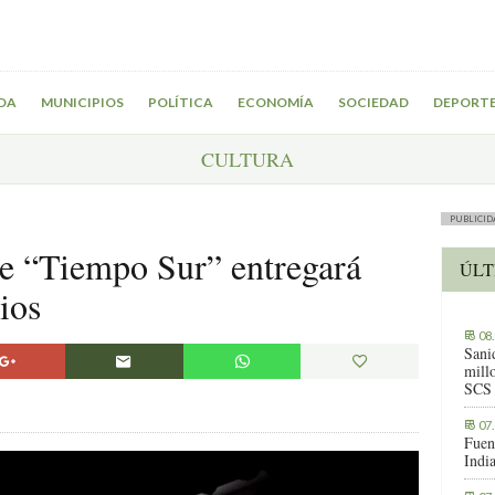
DA
MUNICIPIOS
POLÍTICA
ECONOMÍA
SOCIEDAD
DEPORT
CULTURA
PUBLICID
e “Tiempo Sur” entregará
ÚLT
ios
08
Sani
millo
SCS
07
Fuen
Indi