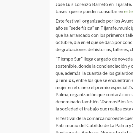
José Luis Lorenzo Barreto en Tijarafe
bases, que se pueden consultar en
este
Este festival, organizado por los Ayun
año su “sede física” en Tijarafe, munic
que ha arrancado con los primeros tall
octubre, día en el que se dará por con
de grabaciones de historias, talleres, c
“Tiempo Sur” llega cargado de novedad
sostenible, donde la concienciación y
que, además, la cuantía de los galardon
premios,
entre los que se encuentran 
mujer en el cine o el premio especial 
Palma, organización que contará con su
denominado también “#somosBiosfera”, 
la sociedad el trabajo que realiza esta
El festival de la comarca noroeste cue
Patrimonio del Cabildo de La Palma y 
Puntagorda, Bodegas Noroeste de La P