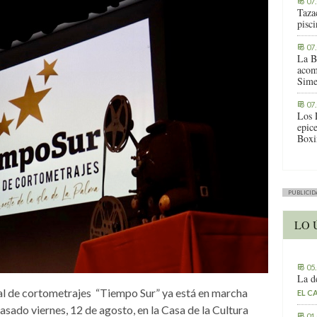
07
Tazac
pisc
07
La B
acom
Sime
07
Los 
epic
Boxi
PUBLICID
LO 
05
La d
al de cortometrajes
“Tiempo Sur” ya está en marcha
EL C
pasado viernes, 12 de agosto, en la Casa de la Cultura
01