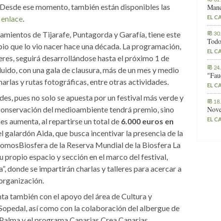
. Desde ese momento, también están disponibles las
Manc
 enlace
.
EL C
tamientos de Tijarafe, Puntagorda y Garafía, tiene este
30
Todo
ipio que lo vio nacer hace una década. La programación,
EL C
eres, seguirá desarrollándose hasta el próximo 1 de
24
cluido, con una gala de clausura, más de un mes y medio
"Fau
harlas y rutas fotográficas, entre otras actividades.
EL C
es, pues no solo se apuesta por un festival más verde y
18
 conservación del medioambiente tendrá premio, sino
Nove
EL C
es aumenta, al repartirse un total de
6.000 euros en
el galardón Aida, que busca incentivar la presencia de la
#somosBiosfera de la Reserva Mundial de la Biosfera La
 propio espacio y sección en el marco del festival,
donde se impartirán charlas y talleres para acercar a
 organización.
nta también con el apoyo del
área de Cultura y
Sopedal, así como con la colaboración
del albergue de
alma y el programa Canarias Crea Canarias.