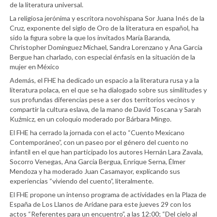
de la literatura universal.
La religiosa jerónima y escritora novohispana Sor Juana Inés de la
Cruz, exponente del siglo de Oro de la literatura en español, ha
sido la figura sobre la que los invitados María Baranda,
Christopher Domínguez Michael, Sandra Lorenzano y Ana García
Bergue han charlado, con especial énfasis en la situación de la
mujer en México
Además, el FHE ha dedicado un espacio a la literatura rusa y a la
literatura polaca, en el que se ha dialogado sobre sus similitudes y
sus profundas diferencias pese a ser dos territorios vecinos y
compartir la cultura eslava, de la mano de David Toscana y Sarah
Kuźmicz, en un coloquio moderado por Bárbara Mingo.
El FHE ha cerrado la jornada con el acto “Cuento Mexicano
Contemporáneo”, con un paseo por el género del cuento no
infantil en el que han participado los autores Hernán Lara Zavala,
Socorro Venegas, Ana García Bergua, Enrique Serna, Élmer
Mendoza y ha moderado Juan Casamayor, explicando sus
experiencias “viviendo del cuento”, literalmente.
El FHE propone un intenso programa de actividades en la Plaza de
España de Los Llanos de Aridane para este jueves 29 con los
actos “Referentes para un encuentro”, a las 12:00; “Del cielo al