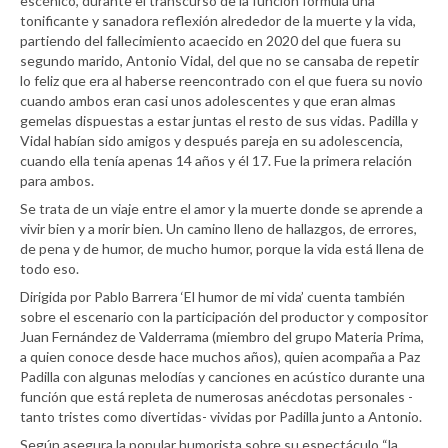
escénico, durante el transcurso de la función formula una
tonificante y sanadora reflexión alrededor de la muerte y la vida,
partiendo del fallecimiento acaecido en 2020 del que fuera su
segundo marido, Antonio Vidal, del que no se cansaba de repetir
lo feliz que era al haberse reencontrado con el que fuera su novio
cuando ambos eran casi unos adolescentes y que eran almas
gemelas dispuestas a estar juntas el resto de sus vidas. Padilla y
Vidal habían sido amigos y después pareja en su adolescencia,
cuando ella tenía apenas 14 años y él 17. Fue la primera relación
para ambos.
Se trata de un viaje entre el amor y la muerte donde se aprende a
vivir bien y a morir bien. Un camino lleno de hallazgos, de errores,
de pena y de humor, de mucho humor, porque la vida está llena de
todo eso.
Dirigida por Pablo Barrera ‘El humor de mi vida’ cuenta también
sobre el escenario con la participación del productor y compositor
Juan Fernández de Valderrama (miembro del grupo Materia Prima,
a quien conoce desde hace muchos años), quien acompaña a Paz
Padilla con algunas melodías y canciones en acústico durante una
función que está repleta de numerosas anécdotas personales -
tanto tristes como divertidas- vividas por Padilla junto a Antonio.
Según asegura la popular humorista sobre su espectáculo “la