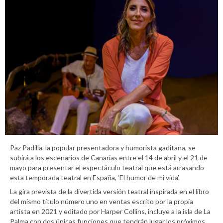
Paz Padilla, la popular presentadora y humorista gaditana, se
subirá a los escenarios de Canarias entre el 14 de abril y el 21 de
mayo para presentar el espectáculo teatral que está arrasando
esta temporada teatral en España, ‘El humor de mi vida’.
La gira prevista de la divertida versión teatral inspirada en el libro
del mismo título número uno en ventas escrito por la propia
artista en 2021 y editado por Harper Collins, incluye a la isla de La
Palma con dos únicas funciones que tendrán lugar los próximos