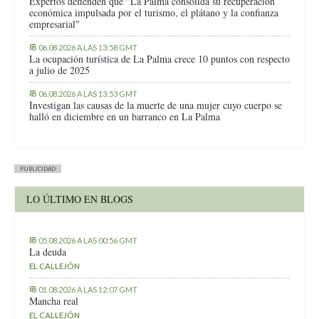
Expertos defienden que "La Palma consolida su recuperación
económica impulsada por el turismo, el plátano y la confianza
empresarial"
06.08.2026 A LAS 13:58 GMT
La ocupación turística de La Palma crece 10 puntos con respecto
a julio de 2025
06.08.2026 A LAS 13:53 GMT
Investigan las causas de la muerte de una mujer cuyo cuerpo se
halló en diciembre en un barranco en La Palma
PUBLICIDAD
LO ÚLTIMO EN BLOGS
05.08.2026 A LAS 00:56 GMT
La deuda
EL CALLEJÓN
01.08.2026 A LAS 12:07 GMT
Mancha real
EL CALLEJÓN