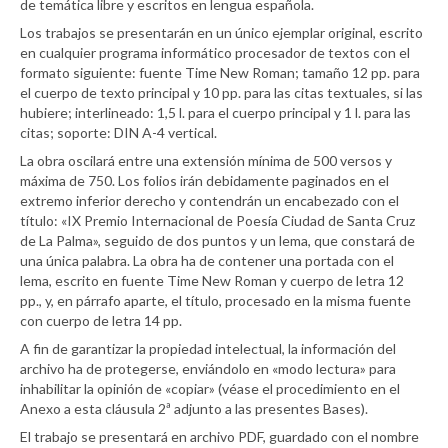
de temática libre y escritos en lengua española.
Los trabajos se presentarán en un único ejemplar original, escrito
en cualquier programa informático procesador de textos con el
formato siguiente: fuente Time New Roman; tamaño 12 pp. para
el cuerpo de texto principal y 10 pp. para las citas textuales, si las
hubiere; interlineado: 1,5 l. para el cuerpo principal y 1 l. para las
citas; soporte: DIN A-4 vertical.
La obra oscilará entre una extensión mínima de 500 versos y
máxima de 750. Los folios irán debidamente paginados en el
extremo inferior derecho y contendrán un encabezado con el
título: «IX Premio Internacional de Poesía Ciudad de Santa Cruz
de La Palma», seguido de dos puntos y un lema, que constará de
una única palabra. La obra ha de contener una portada con el
lema, escrito en fuente Time New Roman y cuerpo de letra 12
pp., y, en párrafo aparte, el título, procesado en la misma fuente
con cuerpo de letra 14 pp.
A fin de garantizar la propiedad intelectual, la información del
archivo ha de protegerse, enviándolo en «modo lectura» para
inhabilitar la opinión de «copiar» (véase el procedimiento en el
Anexo a esta cláusula 2ª adjunto a las presentes Bases).
El trabajo se presentará en archivo PDF, guardado con el nombre