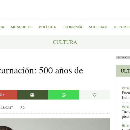
DA
MUNICIPIOS
POLÍTICA
ECONOMÍA
SOCIEDAD
DEPORT
CULTURA
PUBLICID
arnación: 500 años de
ÚLT
07
Fuen
Indi
07
3:18 GMT
2
Tazac
pisc
07