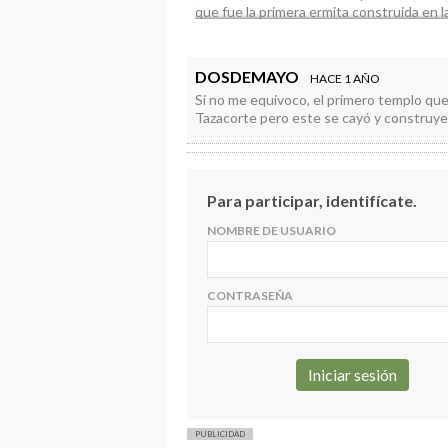
que fue la primera ermita construida en 
Fernández de Lugo finaliza la conquista d
reliquias de los Santos Mártires”
DOSDEMAYO
HACE 1 AÑO
Si no me equivoco, el primero templo que
Tazacorte pero este se cayó y construyero
Para participar, identifícate.
NOMBRE DE USUARIO
CONTRASEÑA
PUBLICIDAD