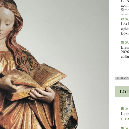
La B
acom
Sime
07
Los 
epic
Boxi
07
Breñ
2026
cult
PUBLICID
LO 
05
La d
EL C
01