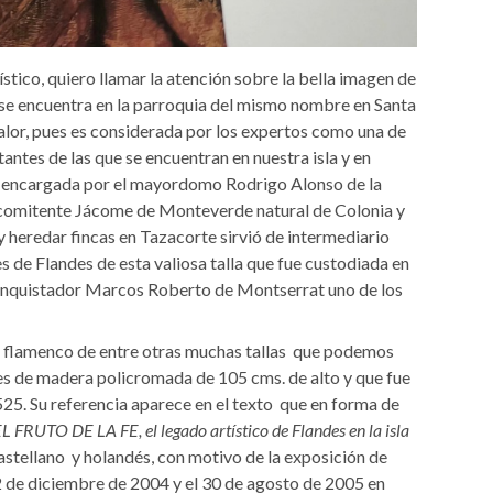
stico, quiero llamar la atención sobre la bella imagen de
se encuentra en la parroquia del mismo nombre en Santa
alor, pues es considerada por los expertos como una de
antes de las que se encuentran en nuestra isla y en
e encargada por el mayordomo Rodrigo Alonso de la
l comitente Jácome de Monteverde natural de Colonia y
 heredar fincas en Tazacorte sirvió de intermediario
es de Flandes de esta valiosa talla que fue custodiada en
 conquistador Marcos Roberto de Montserrat uno de los
n flamenco de entre otras muchas tallas que podemos
 es de madera policromada de 105 cms. de alto y que fue
525. Su referencia aparece en el texto que en forma de
L FRUTO DE LA FE, el legado artístico de Flandes en la isla
castellano y holandés, con motivo de la exposición de
2 de diciembre de 2004 y el 30 de agosto de 2005 en