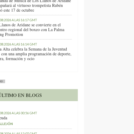
anda de Música de Los Llanos de Aridane
pañará al virtuoso trompetista Rubén
ó este 17 de octubre
.08.2026 A LAS 16:17 GMT
Llanos de Aridane se convierte en el
entro regional del boxeo con La Palma
ng Promotion
.08.2026 A LAS 16:14 GMT
a Alta celebra la Semana de la Juventud
 con una amplia programación de deporte,
ura, formación y ocio
AD
ÚLTIMO EN BLOGS
.08.2026 A LAS 00:56 GMT
euda
ALLEJÓN
.08.2026 A LAS 12:07 GMT