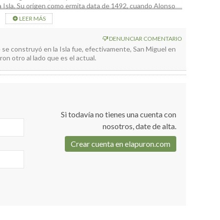
la Isla. Su origen como ermita data de 1492, cuando Alonso
e La Palma. En su interior se conservan algunas de las
LEER MÁS
DENUNCIAR COMENTARIO
 se construyó en la Isla fue, efectivamente, San Miguel en
n otro al lado que es el actual.
Si todavía no tienes una cuenta con
nosotros, date de alta.
Crear cuenta en elapuron.com