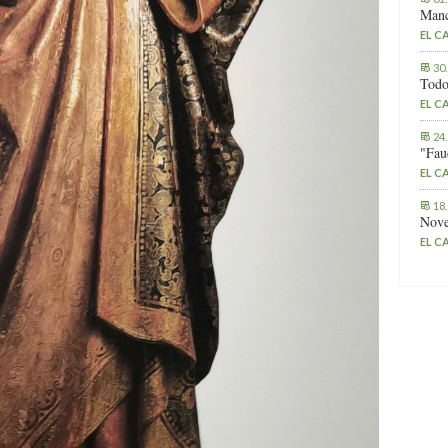
Manc
EL C
30
Todo
EL C
24
"Fau
EL C
18
Nove
EL C