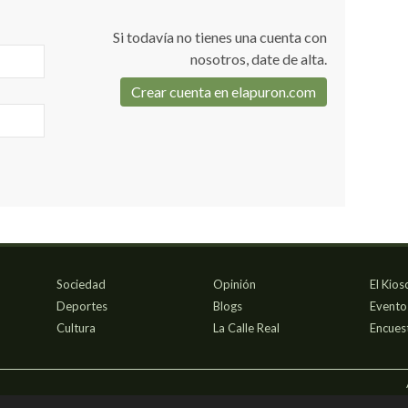
Si todavía no tienes una cuenta con
nosotros, date de alta.
Crear cuenta en elapuron.com
Sociedad
Opinión
El Kios
Deportes
Blogs
Evento
Cultura
La Calle Real
Encues