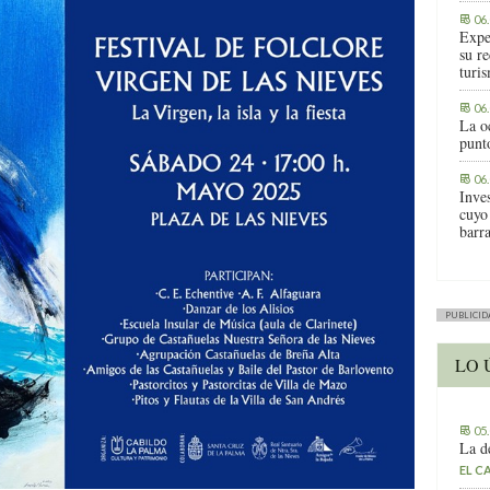
06
Expe
su r
turis
06
La o
punt
06
Inve
cuyo
barr
PUBLICID
LO 
05
La d
EL C