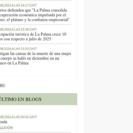
.08.2026 A LAS 14:17 GMT
rtos defienden que "La Palma consolida
ecuperación económica impulsada por el
mo, el plátano y la confianza empresarial"
.08.2026 A LAS 13:58 GMT
cupación turística de La Palma crece 10
os con respecto a julio de 2025
.08.2026 A LAS 13:53 GMT
stigan las causas de la muerte de una mujer
 cuerpo se halló en diciembre en un
anco en La Palma
AD
ÚLTIMO EN BLOGS
.08.2026 A LAS 00:56 GMT
euda
ALLEJÓN