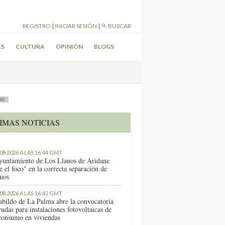
REGISTRO
|
INICIAR SESIÓN
|
BUSCAR
ES
CULTURA
OPINIÓN
BLOGS
AD
IMAS NOTICIAS
.08.2026 A LAS 16:44 GMT
yuntamiento de Los Llanos de Aridane
e el foco" en la correcta separación de
duos
.08.2026 A LAS 16:42 GMT
abildo de La Palma abre la convocatoria
udas para instalaciones fotovoltaicas de
consumo en viviendas