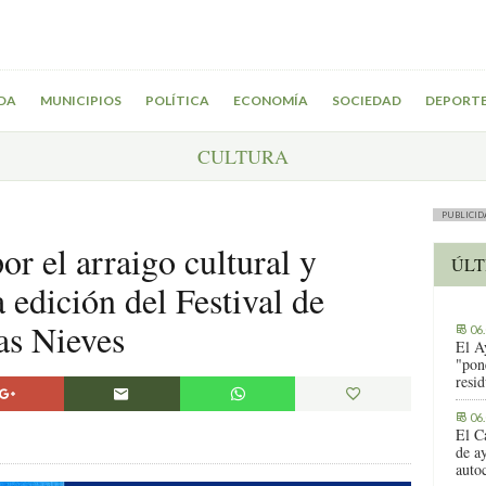
DA
MUNICIPIOS
POLÍTICA
ECONOMÍA
SOCIEDAD
DEPORT
CULTURA
PUBLICID
or el arraigo cultural y
ÚLT
 edición del Festival de
as Nieves
06
El A
"pon
resi
06
El C
de ay
auto