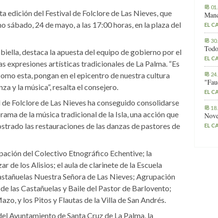
01
a edición del Festival de Folclore de Las Nieves, que
Manc
o sábado, 24 de mayo, a las 17:00 horas, en la plaza del
EL C
30
Todo
biella, destaca la apuesta del equipo de gobierno por el
EL C
las expresiones artísticas tradicionales de La Palma. “Es
omo esta, pongan en el epicentro de nuestra cultura
24
"Fau
za y la música”, resalta el consejero.
EL C
l de Folclore de Las Nieves ha conseguido consolidarse
18
ama de la música tradicional de la Isla, una acción que
Nove
ostrado las restauraciones de las danzas de pastores de
EL C
ipación del Colectivo Etnográfico Echentive; la
 de los Alisios; el aula de clarinete de la Escuela
Castañuelas Nuestra Señora de Las Nieves; Agrupación
de las Castañuelas y Baile del Pastor de Barlovento;
azo, y los Pitos y Flautas de la Villa de San Andrés.
 del Ayuntamiento de Santa Cruz de La Palma, la