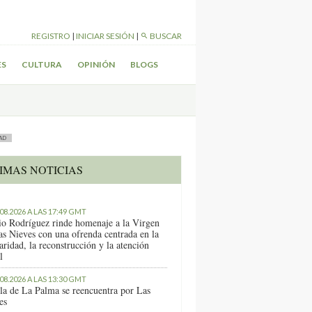
REGISTRO
|
INICIAR SESIÓN
|
BUSCAR
ES
CULTURA
OPINIÓN
BLOGS
AD
IMAS NOTICIAS
.08.2026 A LAS 17:49 GMT
io Rodríguez rinde homenaje a la Virgen
as Nieves con una ofrenda centrada en la
aridad, la reconstrucción y la atención
l
.08.2026 A LAS 13:30 GMT
sla de La Palma se reencuentra por Las
es