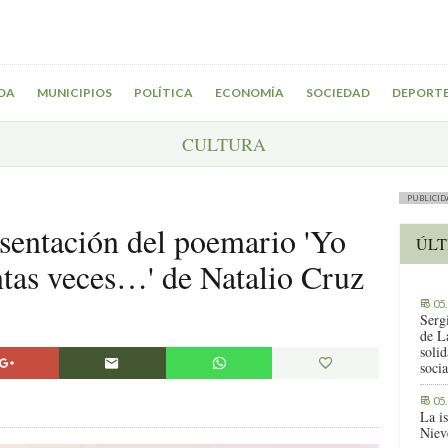
DA
MUNICIPIOS
POLÍTICA
ECONOMÍA
SOCIEDAD
DEPORT
CULTURA
PUBLICID
esentación del poemario 'Yo
ÚLT
ntas veces…' de Natalio Cruz
05
Serg
de L
solid
socia
05
La i
Niev