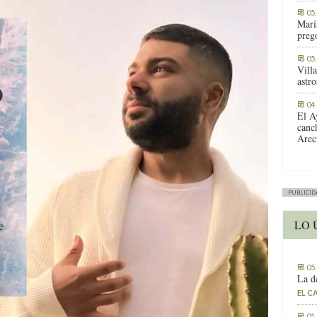
05
Marí
preg
05
Vill
astr
04
El A
canc
Arec
PUBLICID
LO 
05
La d
EL C
01