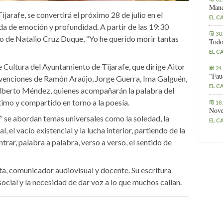
Manc
ijarafe, se convertirá el próximo 28 de julio en el
EL C
da de emoción y profundidad. A partir de las 19:30
30
io de Natalio Cruz Duque, “Yo he querido morir tantas
Todo
EL C
e Cultura del Ayuntamiento de Tijarafe, que dirige Aitor
24
"Fau
rvenciones de Ramón Araújo, Jorge Guerra, Ima Galguén,
EL C
lberto Méndez, quienes acompañarán la palabra del
timo y compartido en torno a la poesía.
18
Nove
” se abordan temas universales como la soledad, la
EL C
l, el vacío existencial y la lucha interior, partiendo de la
rar, palabra a palabra, verso a verso, el sentido de
ta, comunicador audiovisual y docente. Su escritura
cial y la necesidad de dar voz a lo que muchos callan.