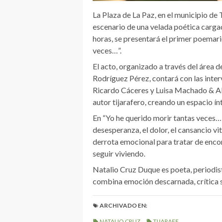
La Plaza de La Paz, en el municipio de T
escenario de una velada poética carga
horas, se presentará el primer poemar
veces…”.
El acto, organizado a través del área d
Rodríguez Pérez, contará con las inte
Ricardo Cáceres y Luisa Machado & A
autor tijarafero, creando un espacio ín
En “Yo he querido morir tantas veces…
desesperanza, el dolor, el cansancio vita
derrota emocional para tratar de encont
seguir viviendo.
Natalio Cruz Duque es poeta, periodis
combina emoción descarnada, crítica so
ARCHIVADO EN:
NATALIO CRUZ
TIJARAFE