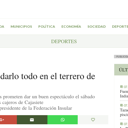
DA
MUNICIPIOS
POLÍTICA
ECONOMÍA
SOCIEDAD
DEPORT
DEPORTES
PUBLICID
ÚLT
darlo todo en el terrero de
07
Fuen
s prometen dar un buen espectáculo el sábado
Indi
s cajeros de Cajasiete
07
 presidente de la Federación Insular
Tazac
pisc
07