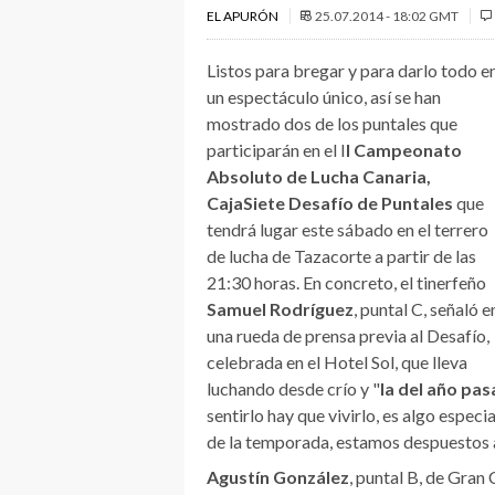
EL APURÓN
25.07.2014 - 18:02 GMT
Listos para bregar y para darlo todo e
un espectáculo único, así se han
mostrado dos de los puntales que
participarán en el I
I Campeonato
Absoluto de Lucha Canaria,
CajaSiete Desafío de Puntales
que
tendrá lugar este sábado en el terrero
de lucha de Tazacorte a partir de las
21:30 horas. En concreto, el tinerfeño
Samuel Rodríguez
, puntal C, señaló e
una rueda de prensa previa al Desafío,
celebrada en el Hotel Sol, que lleva
luchando desde crío y "
la del año pa
sentirlo hay que vivirlo, es algo espec
de la temporada, estamos despuestos a
Agustín González
, puntal B, de Gran