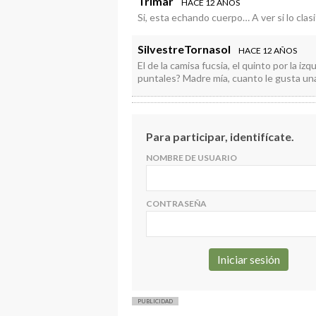
Trimar
HACE 12 AÑOS
Si, esta echando cuerpo… A ver si lo clas
SilvestreTornasol
HACE 12 AÑOS
El de la camisa fucsia, el quinto por la iz
puntales? Madre mía, cuanto le gusta una
Para participar, identifícate.
NOMBRE DE USUARIO
CONTRASEÑA
PUBLICIDAD