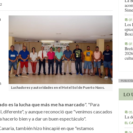
La B
2
acom
Sime
n
07
Los 
epic
Boxi
07
Breñ
2026
cult
PUBLICID
n
Luchadores y autoridades en el Hotel Sol de Puerto Naos.
LO 
sado es la lucha que más me ha marcado
". "Para
ial, diferente", y aunque reconoció que "venimos cascados
05
La d
 hacerlo bien y a dar un buen espectáculo".
EL C
 Canaria, también hizo hincapié en que "estamos
01