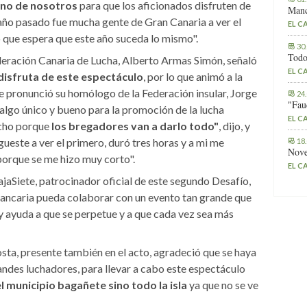
uno de nosotros
para que los aficionados disfruten de
Manc
 año pasado fue mucha gente de Gran Canaria a ver el
EL C
o que espera que este año suceda lo mismo".
30
Todo
ederación Canaria de Lucha, Alberto Armas Simón, señaló
EL C
 disfruta de este espectáculo
, por lo que animó a la
 se pronunció su homólogo de la Federación insular, Jorge
24
"Fau
algo único y bueno para la promoción de la lucha
EL C
ucho porque
los bregadores van a darlo todo"
, dijo, y
ueste a ver el primero, duró tres horas y a mi me
18
Nove
orque se me hizo muy corto".
EL C
jaSiete, patrocinador oficial de este segundo Desafío,
bancaria pueda colaborar con un evento tan grande que
y ayuda a que se perpetue y a que cada vez sea más
ta, presente también en el acto, agradeció que se haya
andes luchadores, para llevar a cabo este espectáculo
l municipio bagañete sino todo la isla
ya que no se ve