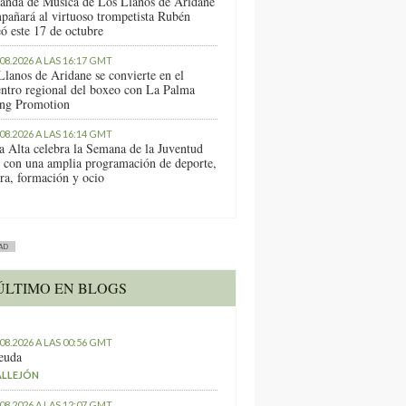
anda de Música de Los Llanos de Aridane
pañará al virtuoso trompetista Rubén
ó este 17 de octubre
.08.2026 A LAS 16:17 GMT
Llanos de Aridane se convierte en el
entro regional del boxeo con La Palma
ng Promotion
.08.2026 A LAS 16:14 GMT
a Alta celebra la Semana de la Juventud
 con una amplia programación de deporte,
ura, formación y ocio
AD
ÚLTIMO EN BLOGS
.08.2026 A LAS 00:56 GMT
euda
ALLEJÓN
.08.2026 A LAS 12:07 GMT