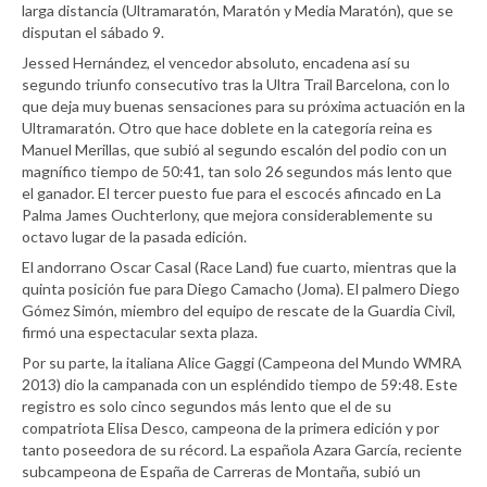
larga distancia (Ultramaratón, Maratón y Media Maratón), que se
disputan el sábado 9.
Jessed Hernández, el vencedor absoluto, encadena así su
segundo triunfo consecutivo tras la Ultra Trail Barcelona, con lo
que deja muy buenas sensaciones para su próxima actuación en la
Ultramaratón. Otro que hace doblete en la categoría reina es
Manuel Merillas, que subió al segundo escalón del podio con un
magnífico tiempo de 50:41, tan solo 26 segundos más lento que
el ganador. El tercer puesto fue para el escocés afincado en La
Palma James Ouchterlony, que mejora considerablemente su
octavo lugar de la pasada edición.
El andorrano Oscar Casal (Race Land) fue cuarto, mientras que la
quinta posición fue para Diego Camacho (Joma). El palmero Diego
Gómez Simón, miembro del equipo de rescate de la Guardia Civil,
firmó una espectacular sexta plaza.
Por su parte, la italiana Alice Gaggi (Campeona del Mundo WMRA
2013) dio la campanada con un espléndido tiempo de 59:48. Este
registro es solo cinco segundos más lento que el de su
compatriota Elisa Desco, campeona de la primera edición y por
tanto poseedora de su récord. La española Azara García, reciente
subcampeona de España de Carreras de Montaña, subió un