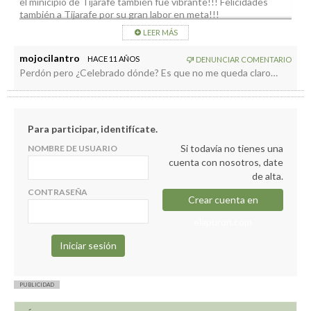
el minicipio de Tijarafe también fue vibrante!!! Felicidades
también a Tijarafe por su gran labor en meta!!!
LEER MÁS
mojocilantro
HACE 11 AÑOS
DENUNCIAR COMENTARIO
Perdón pero ¿Celebrado dónde? Es que no me queda claro…
Para participar, identifícate.
Si todavía no tienes una
NOMBRE DE USUARIO
cuenta con nosotros, date
de alta.
CONTRASEÑA
Crear cuenta en
elapuron.com
PUBLICIDAD