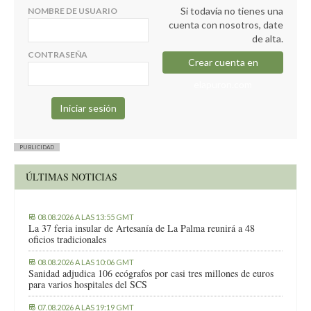
Si todavía no tienes una
NOMBRE DE USUARIO
cuenta con nosotros, date
de alta.
CONTRASEÑA
Crear cuenta en
elapuron.com
PUBLICIDAD
ÚLTIMAS NOTICIAS
08.08.2026 A LAS 13:55 GMT
La 37 feria insular de Artesanía de La Palma reunirá a 48
oficios tradicionales
08.08.2026 A LAS 10:06 GMT
Sanidad adjudica 106 ecógrafos por casi tres millones de euros
para varios hospitales del SCS
07.08.2026 A LAS 19:19 GMT