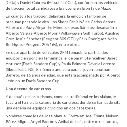
Delta) y Daniel Cabrera (Mitsubishi Colt), conforman los vehículos
de tracción total candidatos a la victoria en la pista de Mazo.
En cuanto a los tracción delantera, la emoción también se
presume por todo lo alto. Los Skoda Fabia N3 de Carlos Acosta-
Alberto de Paz y Alejandro Méndez-Jesús Sánchez desafiarán a
Alberto Vargas-Alberto Morín (Volkswagen Golf Turbo), Aquilino
Cruz-Jesús Sánchez (Peugeot 309 GTI) y Félix Rodríguez-Adán
Rodríguez (Peugeot 206 16v), entre otros.
En este apartado de vehículos 2RM tomarán la partida dos
equipos cien por cien femeninos, el de Sarah Steinkellner-Janet
Antúnez (Dacia Sandero Cup) y Paula Palmero-Davinia Lorenzo
(Skoda Fabia N3). El número uno será para el joven Jonathan
Barreto, de 16 años de edad, que estará acompañado por Alberto
León en un Dacia Sandero Cup.
Una decena de car cross
Y después de los turismos, como es tradicional en los slalom, le
tocará el turno a la categoría de car cross, donde se han dado cita
una decena de equipos divididos en dos categorías.
Nombres como los de José Manuel González, Joel Triana, Nelson
Pérez, Miguel Ángel Padrón y Aníbal de Luis, entre otros tantos,