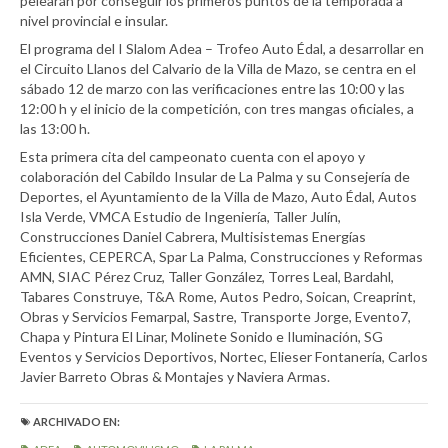
pelearán por conseguir los primeros puntos de la temporada a
nivel provincial e insular.
El programa del I Slalom Adea – Trofeo Auto Édal, a desarrollar en
el Circuito Llanos del Calvario de la Villa de Mazo, se centra en el
sábado 12 de marzo con las verificaciones entre las 10:00 y las
12:00 h y el inicio de la competición, con tres mangas oficiales, a
las 13:00 h.
Esta primera cita del campeonato cuenta con el apoyo y
colaboración del Cabildo Insular de La Palma y su Consejería de
Deportes, el Ayuntamiento de la Villa de Mazo, Auto Édal, Autos
Isla Verde, VMCA Estudio de Ingeniería, Taller Julín,
Construcciones Daniel Cabrera, Multisistemas Energías
Eficientes, CEPERCA, Spar La Palma, Construcciones y Reformas
AMN, SIAC Pérez Cruz, Taller González, Torres Leal, Bardahl,
Tabares Construye, T&A Rome, Autos Pedro, Soican, Creaprint,
Obras y Servicios Femarpal, Sastre, Transporte Jorge, Evento7,
Chapa y Pintura El Linar, Molinete Sonido e Iluminación, SG
Eventos y Servicios Deportivos, Nortec, Elieser Fontanería, Carlos
Javier Barreto Obras & Montajes y Naviera Armas.
ARCHIVADO EN: