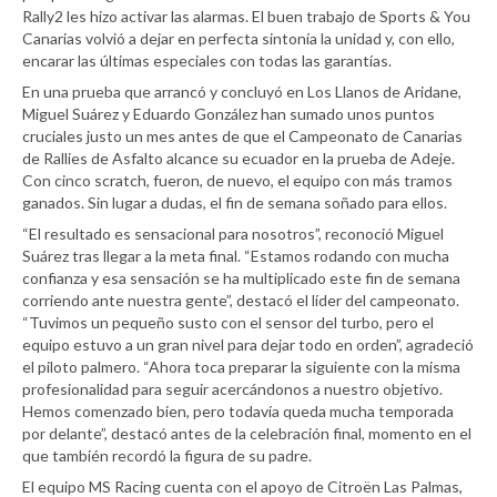
Rally2 les hizo activar las alarmas. El buen trabajo de Sports & You
Canarias volvió a dejar en perfecta sintonía la unidad y, con ello,
encarar las últimas especiales con todas las garantías.
En una prueba que arrancó y concluyó en Los Llanos de Aridane,
Miguel Suárez y Eduardo González han sumado unos puntos
cruciales justo un mes antes de que el Campeonato de Canarias
de Rallies de Asfalto alcance su ecuador en la prueba de Adeje.
Con cinco scratch, fueron, de nuevo, el equipo con más tramos
ganados. Sin lugar a dudas, el fin de semana soñado para ellos.
“El resultado es sensacional para nosotros”, reconoció Miguel
Suárez tras llegar a la meta final. “Estamos rodando con mucha
confianza y esa sensación se ha multiplicado este fin de semana
corriendo ante nuestra gente”, destacó el líder del campeonato.
“Tuvimos un pequeño susto con el sensor del turbo, pero el
equipo estuvo a un gran nivel para dejar todo en orden”, agradeció
el piloto palmero. “Ahora toca preparar la siguiente con la misma
profesionalidad para seguir acercándonos a nuestro objetivo.
Hemos comenzado bien, pero todavía queda mucha temporada
por delante”, destacó antes de la celebración final, momento en el
que también recordó la figura de su padre.
El equipo MS Racing cuenta con el apoyo de Citroën Las Palmas,