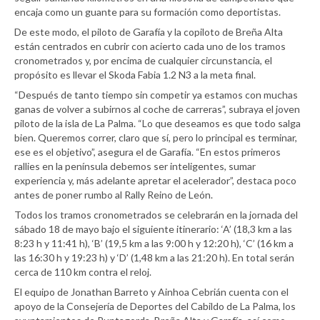
encaja como un guante para su formación como deportistas.
De este modo, el piloto de Garafía y la copiloto de Breña Alta
están centrados en cubrir con acierto cada uno de los tramos
cronometrados y, por encima de cualquier circunstancia, el
propósito es llevar el Skoda Fabia 1.2 N3 a la meta final.
“Después de tanto tiempo sin competir ya estamos con muchas
ganas de volver a subirnos al coche de carreras”, subraya el joven
piloto de la isla de La Palma. “Lo que deseamos es que todo salga
bien. Queremos correr, claro que sí, pero lo principal es terminar,
ese es el objetivo”, asegura el de Garafía. “En estos primeros
rallies en la península debemos ser inteligentes, sumar
experiencia y, más adelante apretar el acelerador”, destaca poco
antes de poner rumbo al Rally Reino de León.
Todos los tramos cronometrados se celebrarán en la jornada del
sábado 18 de mayo bajo el siguiente itinerario: ‘A’ (18,3 km a las
8:23 h y 11:41 h), ‘B’ (19,5 km a las 9:00 h y 12:20 h), ‘C’ (16 km a
las 16:30 h y 19:23 h) y ‘D’ (1,48 km a las 21:20 h). En total serán
cerca de 110 km contra el reloj.
El equipo de Jonathan Barreto y Ainhoa Cebrián cuenta con el
apoyo de la Consejería de Deportes del Cabildo de La Palma, los