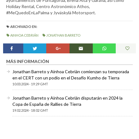
ayuntamientos de Puntagorda, Breña Alta y Garafía, así como
Holiday Rental, Centro Astronómico Athos,
#MeQuedoEnLaPalma y Jyväskylä Motorsport.
ARCHIVADO EN:
AINHOA CEBRIÁN
JONATHAN BARRETO
MÁS INFORMACIÓN
Jonathan Barreto y Ainhoa Cebrián comienzan su temporada
en el CERT con un podio en el Desafío Kumho de Tierra
10.03.2024 - 19:29 GMT
Jonathan Barreto y Ainhoa Cebrián disputarán en 2024 la
Copa de España de Rallies de Tierra
19.02.2024 - 18:02 GMT