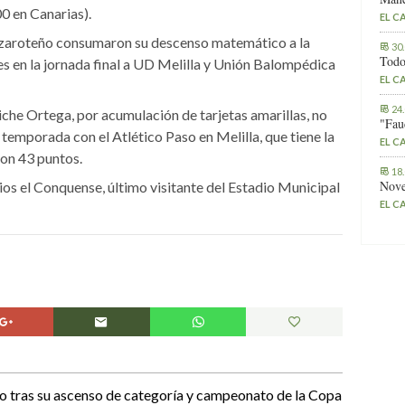
00 en Canarias).
EL C
nzaroteño consumaron su descenso matemático a la
30
Todo
es en la jornada final a UD Melilla y Unión Balompédica
EL C
24
che Ortega, por acumulación de tarjetas amarillas, no
"Fau
 temporada con el Atlético Paso en Melilla, que tiene la
EL C
on 43 puntos.
18
Nove
os el Conquense, último visitante del Estadio Municipal
EL C
so tras su ascenso de categoría y campeonato de la Copa