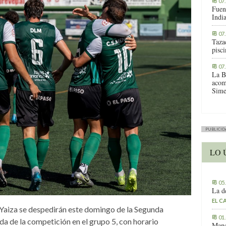
07
Fuen
Indi
07
Tazac
pisc
07
La B
acom
Sime
PUBLICID
LO 
05
La d
EL C
 Yaiza se despedirán este domingo de la Segunda
01
da de la competición en el grupo 5, con horario
Manc