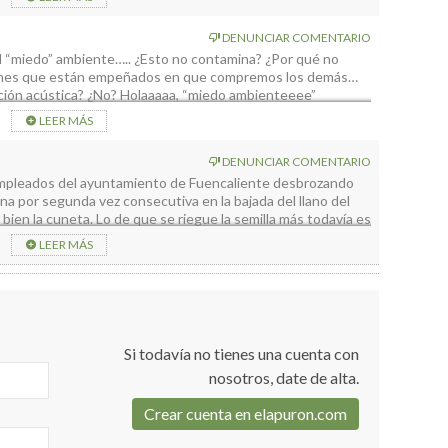
DENUNCIAR COMENTARIO
El “miedo” ambiente….. ¿Esto no contamina? ¿Por qué no
oches que están empeñados en que compremos los demás…
ación acústica? ¿No? Holaaaaa, “miedo ambienteeee”
LEER MÁS
DENUNCIAR COMENTARIO
empleados del ayuntamiento de Fuencaliente desbrozando
a por segunda vez consecutiva en la bajada del llano del
 bien la cuneta. Lo de que se riegue la semilla más todavía es
LEER MÁS
igual si me acuerdo hago alguna foto.
tes vaya herencia nos dejan.
e lo pregunté!
Si todavía no tienes una cuenta con
nosotros, date de alta.
Crear cuenta en elapuron.com