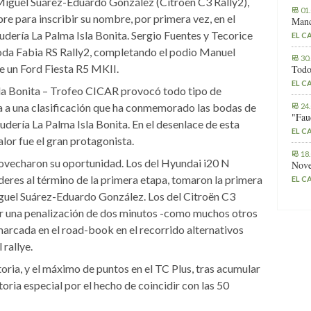
Miguel Suárez-Eduardo González (Citroën C3 Rally2),
01
bre para inscribir su nombre, por primera vez, en el
Manc
cudería La Palma Isla Bonita. Sergio Fuentes y Tecorice
EL C
da Fabia RS Rally2, completando el podio Manuel
30
 un Ford Fiesta R5 MKII.
Todo
EL C
Isla Bonita – Trofeo CICAR provocó todo tipo de
a a una clasificación que ha conmemorado las bodas de
24
"Fau
udería La Palma Isla Bonita. En el desenlace de esta
EL C
alor fue el gran protagonista.
18
ovecharon su oportunidad. Los del Hyundai i20 N
Nove
deres al término de la primera etapa, tomaron la primera
EL C
guel Suárez-Eduardo González. Los del Citroën C3
ir una penalización de dos minutos -como muchos otros
marcada en el road-book en el recorrido alternativos
 rallye.
ctoria, y el máximo de puntos en el TC Plus, tras acumular
toria especial por el hecho de coincidir con las 50