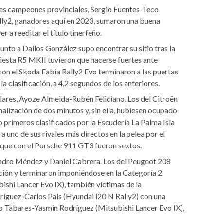
les campeones provinciales, Sergio Fuentes-Teco
lly2, ganadores aquí en 2023, sumaron una buena
r a reeditar el título tinerfeño.
nto a Dailos González supo encontrar su sitio tras la
 Fiesta R5 MKII tuvieron que hacerse fuertes ante
con el Skoda Fabia Rally2 Evo terminaron a las puertas
a clasificación, a 4,2 segundos de los anteriores.
ulares, Ayoze Almeida-Rubén Feliciano. Los del Citroën
nalización de dos minutos y, sin ella, hubiesen ocupado
o primeros clasificados por la Escudería La Palma Isla
 uno de sus rivales más directos en la pelea por el
, que con el Porsche 911 GT3 fueron sextos.
andro Méndez y Daniel Cabrera. Los del Peugeot 208
cación y terminaron imponiéndose en la Categoría 2.
shi Lancer Evo IX), también víctimas de la
ríguez-Carlos Pais (Hyundai i20 N Rally2) con una
o Tabares-Yasmin Rodríguez (Mitsubishi Lancer Evo IX),