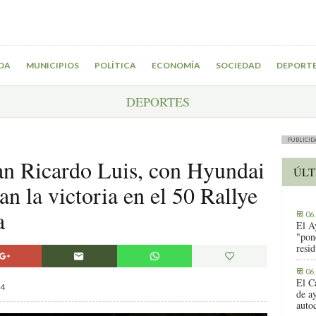
DA
MUNICIPIOS
POLÍTICA
ECONOMÍA
SOCIEDAD
DEPORT
DEPORTES
PUBLICID
an Ricardo Luis, con Hyundai
ÚLT
an la victoria en el 50 Rallye
a
06
El A
"pon
resi
06
El C
4
de ay
auto