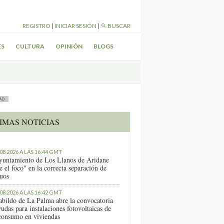
REGISTRO
|
INICIAR SESIÓN
|
BUSCAR
ES
CULTURA
OPINIÓN
BLOGS
AD
IMAS NOTICIAS
.08.2026 A LAS 16:44 GMT
yuntamiento de Los Llanos de Aridane
e el foco" en la correcta separación de
duos
.08.2026 A LAS 16:42 GMT
abildo de La Palma abre la convocatoria
udas para instalaciones fotovoltaicas de
consumo en viviendas