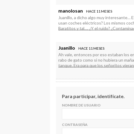
pasar una carrerita
manolosan
HACE 11 MESES
Juanillo, a dicho algo muy interesante… 
usan coches eléctricos? Los mismos c
Baratitos y tal…. ¿Y el ruido? ¿Contamin
O pa’ todos o pa’ ninguno…
Juanillo
HACE 11 MESES
Ah vale, entonces por eso estaban los 
rabo de gato como si no hubiera un mañan
tanque. Era para que los señoritos vieran
secundario.
Pues nada a la tercera vez que lo vea al 
Ayyy Gregorito con su concejal de depor
Y por dónde andaba mIEdo ambiente ni m
Para participar, identifícate.
NOMBRE DE USUARIO
CONTRASEÑA