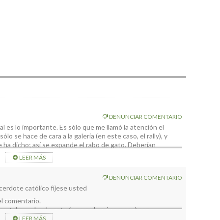
DENUNCIAR COMENTARIO
pal es lo importante. Es sólo que me llamó la atención el
o se hace de cara a la galería (en este caso, el rally), y
 ha dicho; así se expande el rabo de gato. Deberían
que plataneras … La carrerita….
LEER MÁS
 aficionada…
DENUNCIAR COMENTARIO
cerdote católico fíjese usted
el comentario.
ortaban rabo de gato (y no es la primera vez) con
milla primero (que eso da mucho trabajo )porque tenía que
LEER MÁS