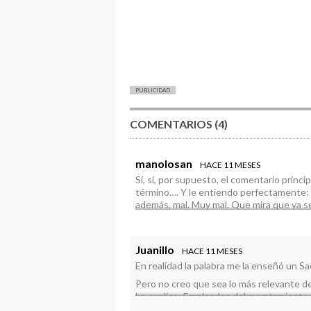
PUBLICIDAD
COMENTARIOS (4)
manolosan
HACE 11 MESES
Sí, sí, por supuesto, el comentario princi
término…. Y le entiendo perfectamente: sól
además, mal. Muy mal. Que mira que ya se
declararlo autóctono porque ya hay más 
La carrerita tiene gente importante muy
Juanillo
HACE 11 MESES
En realidad la palabra me la enseñó un Sa
Pero no creo que sea lo más relevante d
Le explico: Empleados del ayuntamiento c
desbrozadora por supuesto si sacar la se