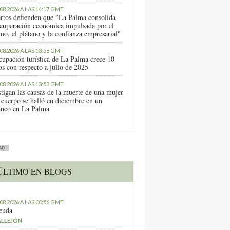
.08.2026 A LAS 14:17 GMT
rtos defienden que "La Palma consolida
ecuperación económica impulsada por el
mo, el plátano y la confianza empresarial"
.08.2026 A LAS 13:58 GMT
cupación turística de La Palma crece 10
os con respecto a julio de 2025
.08.2026 A LAS 13:53 GMT
stigan las causas de la muerte de una mujer
 cuerpo se halló en diciembre en un
anco en La Palma
AD
ÚLTIMO EN BLOGS
.08.2026 A LAS 00:56 GMT
euda
ALLEJÓN