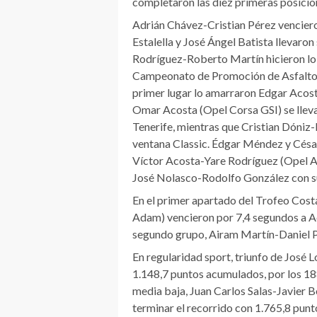
completaron las diez primeras posicio
Adrián Chávez-Cristian Pérez vencieron
Estalella y José Ángel Batista llevaron 
Rodríguez-Roberto Martín hicieron lo 
Campeonato de Promoción de Asfalto ‘D
primer lugar lo amarraron Edgar Acost
Omar Acosta (Opel Corsa GSI) se llevar
Tenerife, mientras que Cristian Dóniz-
ventana Classic. Édgar Méndez y César 
Víctor Acosta-Yare Rodríguez (Opel Ad
José Nolasco-Rodolfo González con su
En el primer apartado del Trofeo Cost
Adam) vencieron por 7,4 segundos a Ad
segundo grupo, Airam Martín-Daniel Pér
En regularidad sport, triunfo de José 
1.148,7 puntos acumulados, por los 1
media baja, Juan Carlos Salas-Javier B
terminar el recorrido con 1.765,8 pun