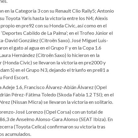
nes.
 en la Categoría 3 con su Renault Clio Rally5; Antonio
su Toyota Yaris hasta la victoria entre los N4; Alexis
propio en pre92 con su Honda Civic, así como en el
eportes Cabildo de La Palma’; en el Trofeo Júnior el
a-David González (Citroën Saxo). José Miguel Luis-
on el gato al agua en el Grupo F y en la Copa 1.6
Laura Hernández (Citroën Saxo) lo hicieron en la
(Honda Civic) se llevaron la victoria en pre2000 y
am S) en el Grupo N3, dejando el triunfo en pre81 a
 Ford Escort.
a Adeje 1.6, Francisco Álvarez-Abián Álvarez (Opel
rián Pérez-Fátima Toledo (Skoda Fabia 1.2 TSI); en el
ez (Nissan Micra) se llevaron la victoria en solitario.
Lorenzo-José Lorenzo (Opel Corsa) con un total de
886,3 de Anselmo Alonso-Gara Alonso (SEAT Ibiza). En
ecerra (Toyota Celica) confirmaron su victoria tras
tos acumulados.