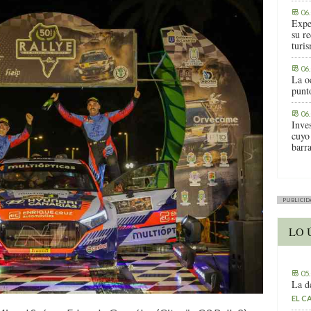
06
Expe
su r
turis
06
La o
punt
06
Inve
cuyo
barr
PUBLICID
LO 
05
La d
EL C