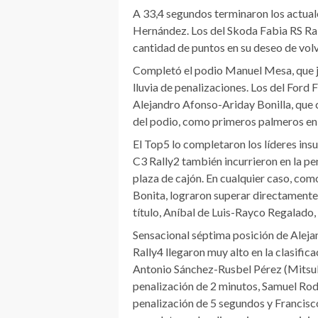
A 33,4 segundos terminaron los actua
Hernández. Los del Skoda Fabia RS Ra
cantidad de puntos en su deseo de volve
Completó el podio Manuel Mesa, que ju
lluvia de penalizaciones. Los del Ford
Alejandro Afonso-Ariday Bonilla, que 
del podio, como primeros palmeros en l
El Top5 lo completaron los líderes ins
C3 Rally2 también incurrieron en la pe
plaza de cajón. En cualquier caso, com
Bonita, lograron superar directamente a
título, Aníbal de Luis-Rayco Regalado
Sensacional séptima posición de Alej
Rally4 llegaron muy alto en la clasifi
Antonio Sánchez-Rusbel Pérez (Mitsubi
penalización de 2 minutos, Samuel Rod
penalización de 5 segundos y Francisc