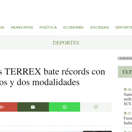
DA
MUNICIPIOS
POLÍTICA
ECONOMÍA
SOCIEDAD
DEPORT
DEPORTES
PUBLICID
as TERREX bate récords con
ÚLT
tos y dos modalidades
08
Sani
millo
SCS
07
Fuen
Indi