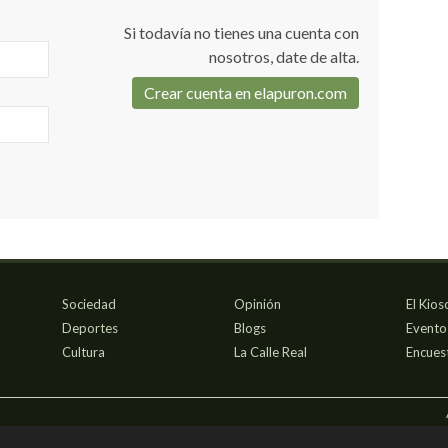
Si todavía no tienes una cuenta con
nosotros, date de alta.
Crear cuenta en elapuron.com
Sociedad
Opinión
El Kios
Deportes
Blogs
Evento
Cultura
La Calle Real
Encues