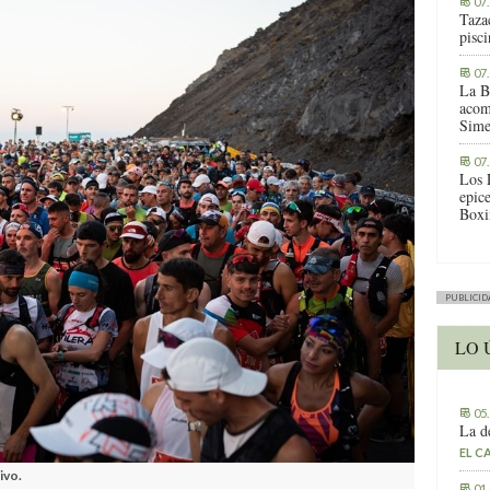
07
Tazac
pisc
07
La B
acom
Sime
07
Los 
epic
Boxi
PUBLICID
LO 
05
La d
EL C
ivo.
01