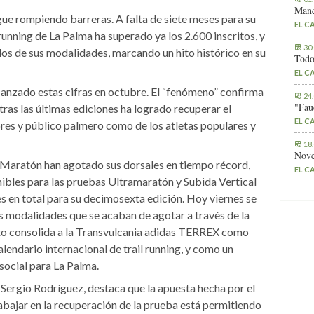
Manc
gue rompiendo barreras. A falta de siete meses para su
EL C
 running de La Palma ha superado ya los 2.600 inscritos, y
30
dos de sus modalidades, marcando un hito histórico en su
Todo
EL C
canzado estas cifras en octubre. El “fenómeno” confirma
24
"Fau
e tras las últimas ediciones ha logrado recuperar el
EL C
dores y público palmero como de los atletas populares y
18
Nove
Maratón han agotado sus dorsales en tiempo récord,
EL C
ibles para las pruebas Ultramaratón y Subida Vertical
s en total para su decimosexta edición. Hoy viernes se
dos modalidades que se acaban de agotar a través de la
ito consolida a la Transvulcania adidas TERREX como
lendario internacional de trail running, y como un
 social para La Palma.
 Sergio Rodríguez, destaca que la apuesta hecha por el
abajar en la recuperación de la prueba está permitiendo