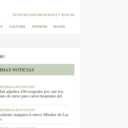
REGISTRO
|
INICIAR SESIÓN
|
BUSCAR
ES
CULTURA
OPINIÓN
BLOGS
AD
IMAS NOTICIAS
.08.2026 A LAS 10:06 GMT
dad adjudica 106 ecógrafos por casi tres
nes de euros para varios hospitales del
.08.2026 A LAS 19:19 GMT
caliente inaugura el nuevo Mirador de Las
as