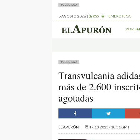
PUBLICIDAD
8 AGOSTO 2026
|
RSS
|
HEMEROTECA
PORTA
PUBLICIDAD
Transvulcania adid
más de 2.600 inscri
agotadas
EL APURÓN
17.10.2025 - 10:51 GMT