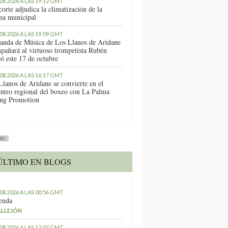
.08.2026 A LAS 19:12 GMT
orte adjudica la climatización de la
ina municipal
.08.2026 A LAS 19:09 GMT
anda de Música de Los Llanos de Aridane
pañará al virtuoso trompetista Rubén
ó este 17 de octubre
.08.2026 A LAS 16:17 GMT
Llanos de Aridane se convierte en el
entro regional del boxeo con La Palma
ng Promotion
AD
ÚLTIMO EN BLOGS
.08.2026 A LAS 00:56 GMT
euda
ALLEJÓN
.08.2026 A LAS 12:07 GMT