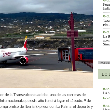
07
Fuen
Indi
07
Tazac
pisc
07
La B
acom
Sime
PUBLICID
LO 
05
La d
r de la Transvulcania adidas, una de las carreras de
EL C
nternacional, que este año tendrá lugar el sábado, 9 de
compromiso de Iberia Express con La Palma, el deporte y
01
Manc