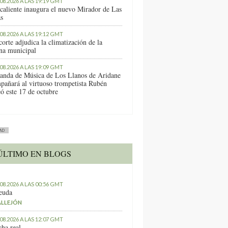
.08.2026 A LAS 19:19 GMT
caliente inaugura el nuevo Mirador de Las
as
.08.2026 A LAS 19:12 GMT
orte adjudica la climatización de la
ina municipal
.08.2026 A LAS 19:09 GMT
anda de Música de Los Llanos de Aridane
pañará al virtuoso trompetista Rubén
ó este 17 de octubre
AD
ÚLTIMO EN BLOGS
.08.2026 A LAS 00:56 GMT
euda
ALLEJÓN
.08.2026 A LAS 12:07 GMT
ha real