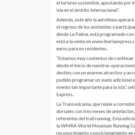
el turismo sostenible, apostando por i
isla en el ámbito internacional”.
Además, este año la aerolínea operará 
el regreso de los asistentes y participa
desde La Palma, está programado con 
está a la venta en www.iberiaexpress.
euros para no residentes.
“Estamos muy contentos de continuar 
desde el inicio de nuestras operacione
destino con un enorme atractivo y un 
podido programar un vuelo adicional e
evento tan importante para la isla”, se
Express.
La Transvulcania, que reúne a corredo
dorsales con tres meses de antelación
referentes del trail running. Esta edic
la WMRA World Mountain Running Cup,
reconocimiento y posicionamiento en e