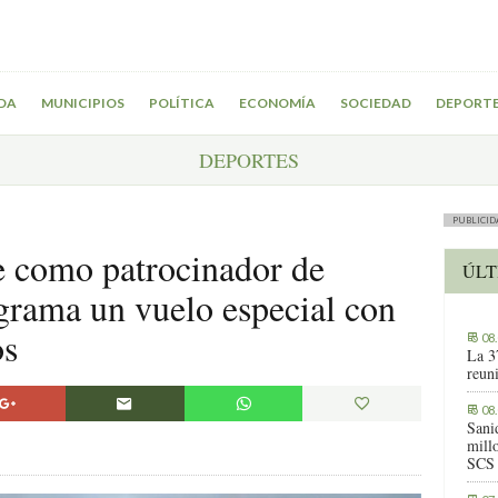
DA
MUNICIPIOS
POLÍTICA
ECONOMÍA
SOCIEDAD
DEPORT
DEPORTES
PUBLICID
te como patrocinador de
ÚLT
grama un vuelo especial con
os
08
La 3
reuni
08
Sani
millo
SCS