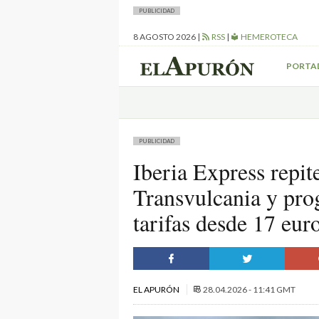
PUBLICIDAD
8 AGOSTO 2026
|
RSS
|
HEMEROTECA
PORTA
PUBLICIDAD
Iberia Express repi
Transvulcania y pro
tarifas desde 17 eur
EL APURÓN
28.04.2026 - 11:41 GMT