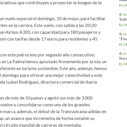
niciativas que contribuyen a proyectar la imagen de la
EL C
30
un vuelo especial el domingo, 10 de mayo, para facilitar
Todo
ntes en la carrera. Este vuelo, con salida a las 20:20
EL C
un Airbus A320, con capacidad para 180 pasajeros y
24
com con tarifas desde 17 euros para residentes y 45
"Fau
EL C
con este patrocinio por segundo año consecutivo:
18
Nove
s en La Palma hemos apostado firmemente por la isla, un
EL C
referente en turismo sostenible. Este año, además, hemos
l domingo para ofrecer una mejor conectividad a este
ñala Isabel Rodríguez, directora comercial de Iberia
res de más de 50 países y agotó sus más de 3.000
, vuelve a consolidarse como uno de los grandes
ión marca, además, el debut de la Transvulcania adidas en
 un avance que incrementa de forma notable su
l circuito mundial de carreras de montaña.