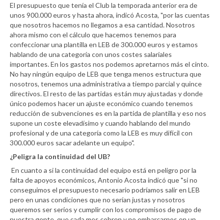
El presupuesto que tenía el Club la temporada anterior era de
unos 900.000 euros y hasta ahora, indicó Acosta, "por las cuentas
que nosotros hacemos no llegamos a esa cantidad. Nosotros
ahora mismo con el cálculo que hacemos tenemos para
confeccionar una plantilla en LEB de 300.000 euros y estamos
hablando de una categoría con unos costes salariales
importantes. En los gastos nos podemos apretarnos más el cinto.
No hay ningún equipo de LEB que tenga menos estructura que
nosotros, tenemos una administrativa a tiempo parcial y quince
directivos. El resto de las partidas están muy ajustadas y donde
único podemos hacer un ajuste económico cuando tenemos
reducción de subvenciones es en la partida de plantilla y eso nos
supone un coste elevadísimo y cuando hablando del mundo
profesional y de una categoría como la LEB es muy difícil con
300.000 euros sacar adelante un equipo".
¿Peligra la continuidad del UB?
En cuanto a si la continuidad del equipo está en peligro por la
falta de apoyos económicos, Antonio Acosta indicó que "si no
conseguimos el presupuesto necesario podríamos salir en LEB
pero en unas condiciones que no serían justas y nosotros
queremos ser serios y cumplir con los compromisos de pago de
nuestra gente, que cada mes cobren y no embarcarnos en un