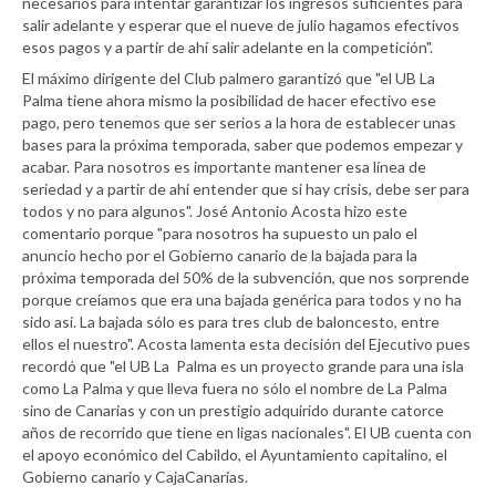
necesarios para intentar garantizar los ingresos suficientes para
salir adelante y esperar que el nueve de julio hagamos efectivos
esos pagos y a partir de ahí salir adelante en la competición".
El máximo dirigente del Club palmero garantizó que "el UB La
Palma tiene ahora mismo la posibilidad de hacer efectivo ese
pago, pero tenemos que ser serios a la hora de establecer unas
bases para la próxima temporada, saber que podemos empezar y
acabar. Para nosotros es importante mantener esa línea de
seriedad y a partir de ahí entender que si hay crisis, debe ser para
todos y no para algunos". José Antonio Acosta hizo este
comentario porque "para nosotros ha supuesto un palo el
anuncio hecho por el Gobierno canario de la bajada para la
próxima temporada del 50% de la subvención, que nos sorprende
porque creíamos que era una bajada genérica para todos y no ha
sido así. La bajada sólo es para tres club de baloncesto, entre
ellos el nuestro". Acosta lamenta esta decisión del Ejecutivo pues
recordó que "el UB La Palma es un proyecto grande para una isla
como La Palma y que lleva fuera no sólo el nombre de La Palma
sino de Canarias y con un prestigio adquirido durante catorce
años de recorrido que tiene en ligas nacionales". El UB cuenta con
el apoyo económico del Cabildo, el Ayuntamiento capitalino, el
Gobierno canario y CajaCanarias.