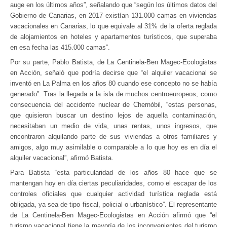
auge en los últimos años”, señalando que “según los últimos datos del
Gobierno de Canarias, en 2017 existían 131.000 camas en viviendas
vacacionales en Canarias, lo que equivale al 31% de la oferta reglada
de alojamientos en hoteles y apartamentos turísticos, que superaba
en esa fecha las 415.
000
camas”.
Por su parte, Pablo Batista, de La Centinela-Ben Magec-Ecologistas
en Acción, señaló que podría decirse que “el alquiler vacacional se
inventó en La Palma en los años 80 cuando ese concepto no se había
generado”. Tras la llegada a la isla de muchos centroeuropeos, como
consecuencia del accidente nuclear de Chernóbil, “estas personas,
que quisieron buscar un destino lejos de aquella contaminación,
necesitaban un medio de vida, unas rentas, unos ingresos, que
encontraron alquilando parte de sus viviendas a otros familiares y
amigos, algo muy asimilable o comparable a lo que hoy es en día el
alquiler vacacional”, afirmó Batista.
Para Batista “esta particularidad de los años 80 hace que se
mantengan hoy en día ciertas peculiaridades, como el escapar de los
controles oficiales que cualquier actividad turística reglada está
obligada, ya sea de tipo fiscal, policial o urbanístico”. El representante
de La Centinela-Ben Magec-Ecologistas en Acción afirmó que “el
turismo vacacional tiene la mayoría de los inconvenientes del turismo