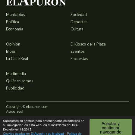
Municipios
Sociedad
Política
Deportes
Economía
Cultura
Opinión
El Kiosco de la Plaza
Blogs
Eventos
La Calle Real
Encuestas
Multimedia
Quiénes somos
Publicidad
Copyright © elapuron.com
Aviso legal
Solicitamos su permiso para obtener datos estadísticos de
Política de privacidad
Aceptar y
su navegación en esta web, en cumplimiento del Real
continuar
Decreto-ley 13/2012.
navegando
Uso de cookies
Cookies usadas en El Apurón y su finalidad
Política de