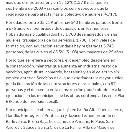
más que el mes anterior y un 15,12% (1.374) más que en
septiembre de 2008 y sin cambios con respecto a que la
incidencia de paro afecta más al colectivo de mujeres (4.717).
Por edades, entre 35 y 39 años hay 543 hombres parados frente
a 676 mujeres; por grupos de ocupación, en los hombres,
trabajadores no cualificados hay 1.700 desempleados y en las
mujeres, trabajadoras de los servicios, 1.780. Por niveles de
formación, con educación secundaria hay registradas 5.745
personas, de las cuales el 65,5% (5.108) son mayores de 25 años.
Por lo que se refiere a sectores, el desempleo desciende en
la construcción, mientras que aumenta en industria, resto de
servicios, agricultura, comercio, hostelería y en el colectivo sin
empleo anterior. Servicios es el que experimenta la mayor subida,
por la finalización de las contrataciones estacionales, con 87
personas y el descenso en la construcción podría obedecer a la
ejecución, en los municipios, de las obras contempladas en el Plan
E (Fondo de Inversión Local).
Por municipios, se observa que baja en Breña Alta, Fuencaliente,
Garafía, Puntagorda, Puntallana y Tazacorte, aumentando en
Barlovento, Breña Baja, Los Llanos de Aridane, El Paso, San
Andrés y Sauces, Santa Cruz de La Palma, Villa de Mazo y se