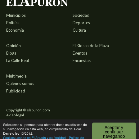
Municipios
Sociedad
Política
Deportes
Economía
Cultura
Opinión
El Kiosco de la Plaza
Blogs
Eventos
La Calle Real
Encuestas
Multimedia
Quiénes somos
Publicidad
Copyright © elapuron.com
Aviso legal
Solicitamos su permiso para obtener datos estadísticos de
Política de privacidad
Aceptar y
su navegación en esta web, en cumplimiento del Real
continuar
Decreto-ley 13/2012.
navegando
Uso de cookies
Cookies usadas en El Apurón y su finalidad
Política de