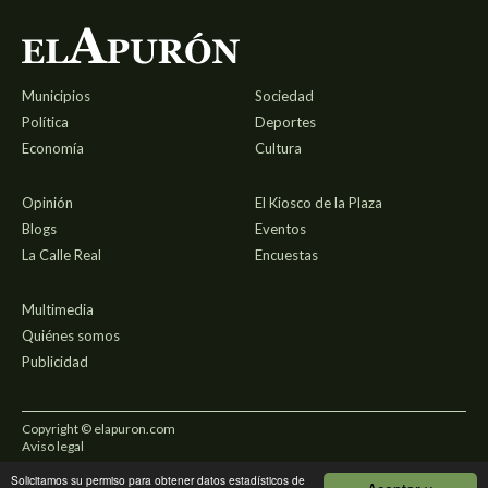
Municipios
Sociedad
Política
Deportes
Economía
Cultura
Opinión
El Kiosco de la Plaza
Blogs
Eventos
La Calle Real
Encuestas
Multimedia
Quiénes somos
Publicidad
Copyright © elapuron.com
Aviso legal
Solicitamos su permiso para obtener datos estadísticos de
Política de privacidad